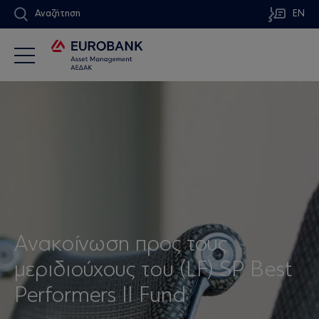
Αναζήτηση
EN
Ανακοίνωση προς τους
μεριδιούχους τoυ (LF) SP Best
Performers II Fund