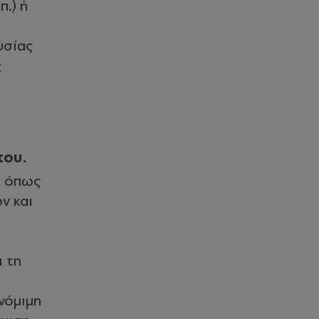
.) ή
υσίας
ς
του.
, όπως
ν και
 τη
νόμιμη