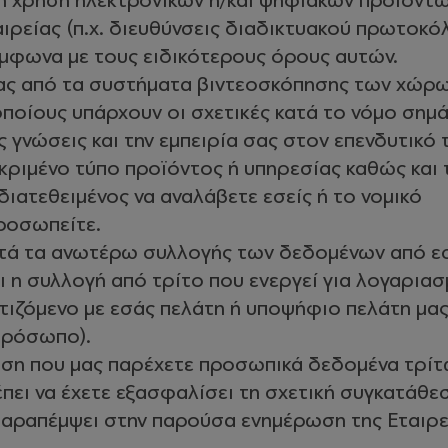
η χρήση ηλεκτρονικών ή/και ψηφιακών προϊόντω
ιρείας (π.χ. διευθύνσεις διαδικτυακού πρωτοκό
ύμφωνα με τους ειδικότερους όρους αυτών.
νας από τα συστήματα βιντεοσκόπησης των χώρω
οποίους υπάρχουν οι σχετικές κατά το νόμο σημά
ις γνώσεις και την εμπειρία σας στον επενδυτικό
κριμένο τύπο προϊόντος ή υπηρεσίας καθώς και 
 διατεθειμένος να αναλάβετε εσείς ή το νομικό
ροσωπείτε.
κατά τα ανωτέρω συλλογής των δεδομένων από ε
ι η συλλογή από τρίτο που ενεργεί για λογαρια
τιζόμενο με εσάς πελάτη ή υποψήφιο πελάτη μα
πρόσωπο).
ωση που μας παρέχετε προσωπικά δεδομένα τρί
ει να έχετε εξασφαλίσει τη σχετική συγκατάθε
 παραπέμψει στην παρούσα ενημέρωση της Εταιρε