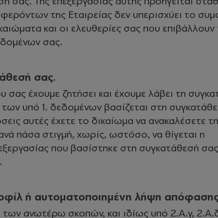
ή σας. Της επεξεργασίας αυτής προηγείται στά
μφερόντων της Εταιρείας δεν υπερισχύει το συ
καιώματα και οι ελευθερίες σας που επιβάλλουν 
δομένων σας.
άθεσή σας.
υ σας έχουμε ζητήσει και έχουμε λάβει τη συγκ
 των υπό 1. δεδομένων βασίζεται στη συγκατάθ
ώσεις αυτές έχετε το δικαίωμα να ανακαλέσετε τ
νά πάσα στιγμή, χωρίς, ωστόσο, να θίγεται η
πεξεργασίας που βασίστηκε στη συγκατάθεσή σα
.
ροφίλ ή αυτοματοποιημένη λήψη απόφασης
των ανωτέρω σκοπών, και ιδίως υπό 2.Α.γ, 2.Α.δ