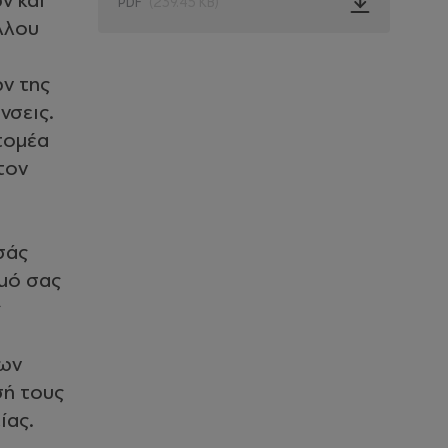
ν και
PDF
(239.45 KB)
λλου
ν της
νσεις.
 τομέα
τον
σάς
σμό σας
ς
των
σή τους
ίας.