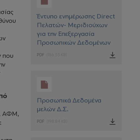
ασίας
Έντυπο ενημέρωσης Direct
θύνου
Πελατών- Μεριδιούχων
για την Επεξεργασία
ων
Προσωπικών Δεδομένων
ν που
PDF
(186.55 KB)
ην
ν
από
Προσωπικά Δεδομένα
μελών Δ.Σ.
, ΑΦΜ,
ε
PDF
(198.84 KB)