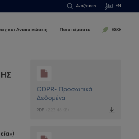
Αναζήτηση
EN
εις και Ανακοινώσεις
Ποιοι είμαστε
ESG
ΣΗΣ
GDPR- Προσωπικά
Ν
Δεδομένα
PDF
(223.46 KB)
εία
»)