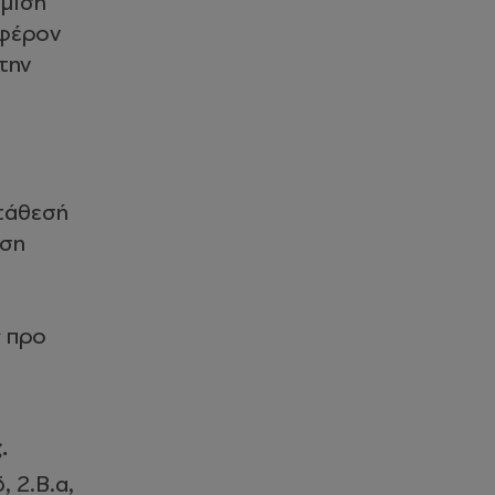
θμιση
μφέρον
την
ατάθεσή
εση
η
ς προ
.
, 2.Β.α,