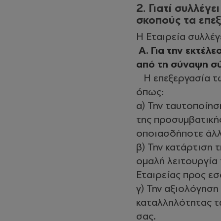
2. Γιατί συλλέγε
σκοπούς τα επε
Η Εταιρεία συλλέγ
Α. Για την εκτέλ
από τη σύναψη σ
Η επεξεργασία τω
όπως:
α) Την ταυτοποίησ
της προσυμβατικής
οποιασδήποτε άλλη
β) Την κατάρτιση τ
ομαλή λειτουργία
Εταιρείας προς εσ
γ) Την αξιολόγηση
καταλληλότητας τ
σας.