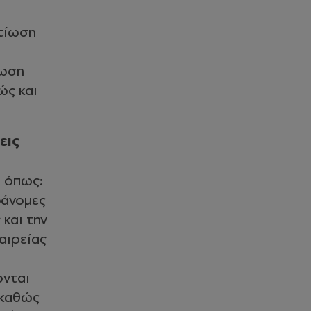
λτίωση
φωση
ώς και
εις
, όπως:
ράνομες
και την
αιρείας
ονται
 καθώς