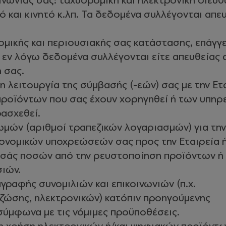
ινωνίας σας: ταχυδρομική και ηλεκτρονική διεύθ
και κινητό κ.λπ. Τα δεδομένα συλλέγονται απε
ομικής και περιουσιακής σας κατάστασης, επάγγ
α εν λόγω δεδομένα συλλέγονται είτε απευθείας 
 σας.
η λειτουργία της σύμβασής (-εών) σας με την Ετ
 προϊόντων που σας έχουν χορηγηθεί ή των υπηρ
ασχεθεί.
ωμών (αριθμοί τραπεζικών λογαριασμών) για την
ονομικών υποχρεώσεών σας προς την Εταιρεία ή
εσάς ποσών από την ρευστοποίηση προϊόντων ή
σιών.
γραφής συνομιλιών και επικοινωνιών (π.χ.
 ζώσης, ηλεκτρονικών) κατόπιν προηγούμενης
σύμφωνα με τις νόμιμες προϋποθέσεις.