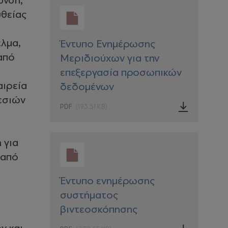
υνση,
υθείας
ελμα,
Έντυπο Ενημέρωσης
από
Μεριδιούχων για την
επεξεργασία προσωπικών
αιρεία
δεδομένων
εσιών
PDF
(193.51 KB)
 για
 από
Έντυπο ενημέρωσης
συστήματος
βιντεοσκόπησης