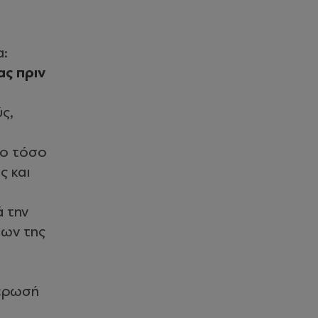
α:
ας πριν
ς,
ιο τόσο
ς και
ά την
εων της
μέρωσή