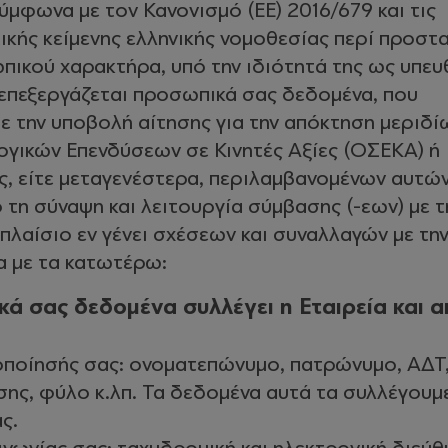
ύμφωνα με τον Κανονισμό (ΕΕ) 2016/679 και τις
τικής κείμενης ελληνικής νομοθεσίας περί προστ
ικού χαρακτήρα, υπό την ιδιότητά της ως υπευ
 επεξεργάζεται προσωπικά σας δεδομένα, που
με την υποβολή αίτησης για την απόκτηση μεριδί
γικών Επενδύσεων σε Κινητές Αξίες (ΟΣΕΚΑ) ή
ς, είτε μεταγενέστερα, περιλαμβανομένων αυτώ
τη σύναψη και λειτουργία σύμβασης (-εων) με τ
 πλαίσιο εν γένει σχέσεων και συναλλαγών με τη
α με τα κατωτέρω:
κά σας δεδομένα συλλέγει η Εταιρεία και 
οποίησής σας: ονοματεπώνυμο, πατρώνυμο, ΑΔΤ
ης, φύλο κ.λπ. Τα δεδομένα αυτά τα συλλέγουμ
ς.