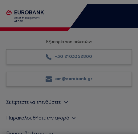
Εξυπηρέτηση πελατών:
+30 2103352800
am@eurobank.gr
Σκέφτεστε να επενδύσετε;
Εάν είστε ιδιώτης επενδυτής
Παρακολουθήστε την αγορά
Εάν είστε θεσμικός επενδυτής
Δελτίο Τιμών Α/Κ
Είμαστε δίπλα σας
Τιμολογιακή Πολιτική