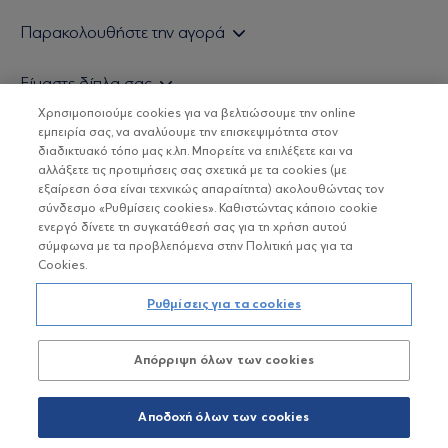
Εάν είστε ιδιώτης επενδυτής
Παρακολουθήστε την αγορά
Εάν είστε θεσμικός επενδυτής
Δελτίο Τιμών Α/Κ
Είμαστε δίπλα σας
Τιμολογιακή Πολιτική
Οικονομικές Αναλύσεις
Χρησιμοποιούμε cookies για να βελτιώσουμε την online
Δείτε τις πολιτικές μας
H Eurobank Asset Management ΑΕΔΑΚ
εμπειρία σας, να αναλύουμε την επισκεψιμότητα στον
Τα νέα μας
Βασικές Γνώσεις
διαδικτυακό τόπο μας κ.λπ. Μπορείτε να επιλέξετε και να
Επενδυτική φιλοσοφία ESG
Χρήσιμοι σύνδεσμοι
αλλάξετε τις προτιμήσεις σας σχετικά με τα cookies (με
ΟΙ ΟΣΕΚΑ ΔΕΝ ΕΧΟΥΝ ΕΓΓΥΗΜΕΝΗ ΑΠΟΔΟΣΗ ΚΑΙ ΟΙ
Πιστοποιημένα στελέχη και συνεργάτες
εξαίρεση όσα είναι τεχνικώς απαραίτητα) ακολουθώντας τον
ΠΡΟΗΓΟΥΜΕΝΕΣ ΑΠΟΔΟΣΕΙΣ ΔΕΝ ΔΙΑΣΦΑΛΙΖΟΥΝ ΤΙΣ
σύνδεσμο «Ρυθμίσεις cookies». Καθιστώντας κάποιο cookie
ΜΕΛΛΟΝΤΙΚΕΣ
Αποστολή Βιογραφικών
ενεργό δίνετε τη συγκατάθεσή σας για τη χρήση αυτού
σύμφωνα με τα προβλεπόμενα στην Πολιτική μας για τα
Cookies.
Copyright © Eurobank ΑΕΔΑΚ
Ρυθμίσεις για τα cookies
Προστασία Προσωπικών Δεδομένων
Απόρριψη όλων των cookies
Όροι χρήσης
Πολιτική cookies
Αποδοχή όλων των cookies