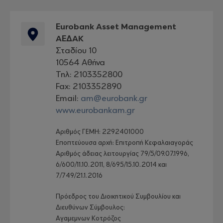
Eurobank Asset Management
ΑΕΔΑΚ
Σταδίου 10
10564 Αθήνα
Τηλ:
2103352800
Fax:
2103352890
Email:
am@eurobank.gr
www.eurobankam.gr
Αριθμός ΓΕΜΗ: 2292401000
Εποπτεύουσα αρχή: Επιτροπή Κεφαλαιαγοράς
Αριθμός άδειας λειτουργίας 79/5/09.07.1996,
6/600/11.10.2011, 8/695/15.10.2014 και
7/749/21.1.2016
Πρόεδρος του Διοικητικού Συμβουλίου και
Διευθύνων Σύμβουλος:
Aγαμεμνων Κοτρόζος