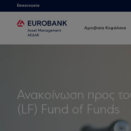
Επικοινωνία
Αμοιβαία Κεφάλαια
Ανακοίνωση προς το
(LF) Fund of Funds