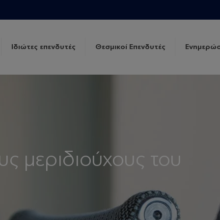
Ιδιώτες επενδυτές
Θεσμικοί Επενδυτές
Ενημερώσ
υς μεριδιούχους του