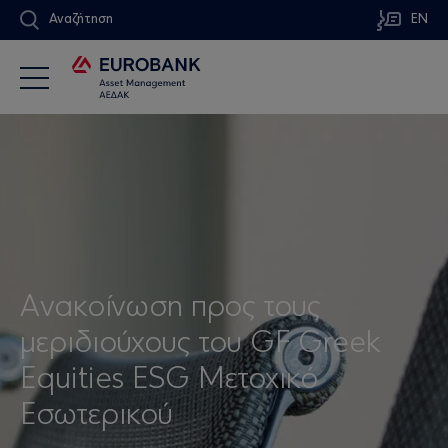
Αναζήτηση
EN
Aνακοίνωση προς τους
μεριδιούχους του GF Greek
Equities ESG Μετοχικό
Εσωτερικού