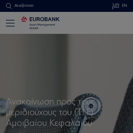
Αναζήτηση
EN
Ανακοίνωση προς τους
μεριδιούχους του (TLF)
Αμοιβαίoυ Κεφαλαίου