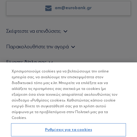
am@eurobank.gr
Σκέφτεστε να επενδύσετε;
Εάν είστε ιδιώτης επενδυτής
Παρακολουθήστε την αγορά
Εάν είστε θεσμικός επενδυτής
Δελτίο Τιμών Α/Κ
Είμαστε δίπλα σας
Τιμολογιακή Πολιτική
Οικονομικές Αναλύσεις
Χρησιμοποιούμε cookies για να βελτιώσουμε την online
Δείτε τις πολιτικές μας
H Eurobank Asset Management ΑΕΔΑΚ
εμπειρία σας, να αναλύουμε την επισκεψιμότητα στον
Τα νέα μας
Βασικές Γνώσεις
διαδικτυακό τόπο μας κ.λπ. Μπορείτε να επιλέξετε και να
Επενδυτική φιλοσοφία ESG
Χρήσιμοι σύνδεσμοι
αλλάξετε τις προτιμήσεις σας σχετικά με τα cookies (με
ΟΙ ΟΣΕΚΑ ΔΕΝ ΕΧΟΥΝ ΕΓΓΥΗΜΕΝΗ ΑΠΟΔΟΣΗ ΚΑΙ ΟΙ
Πιστοποιημένα στελέχη και συνεργάτες
εξαίρεση όσα είναι τεχνικώς απαραίτητα) ακολουθώντας τον
ΠΡΟΗΓΟΥΜΕΝΕΣ ΑΠΟΔΟΣΕΙΣ ΔΕΝ ΔΙΑΣΦΑΛΙΖΟΥΝ ΤΙΣ
σύνδεσμο «Ρυθμίσεις cookies». Καθιστώντας κάποιο cookie
ΜΕΛΛΟΝΤΙΚΕΣ
Αποστολή Βιογραφικών
ενεργό δίνετε τη συγκατάθεσή σας για τη χρήση αυτού
σύμφωνα με τα προβλεπόμενα στην Πολιτική μας για τα
Cookies.
Copyright © Eurobank ΑΕΔΑΚ
Ρυθμίσεις για τα cookies