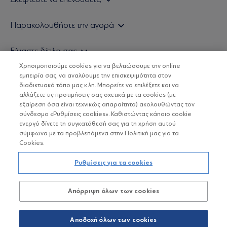
Εάν είστε ιδιώτης επενδυτής
Παρακολουθήστε την αγορά
Εάν είστε θεσμικός επενδυτής
Δελτίο Τιμών Α/Κ
Είμαστε δίπλα σας
Τιμολογιακή Πολιτική
Οικονομικές Αναλύσεις
Χρησιμοποιούμε cookies για να βελτιώσουμε την online
Δείτε τις πολιτικές μας
H Eurobank Asset Management ΑΕΔΑΚ
εμπειρία σας, να αναλύουμε την επισκεψιμότητα στον
Τα νέα μας
Βασικές Γνώσεις
διαδικτυακό τόπο μας κ.λπ. Μπορείτε να επιλέξετε και να
Επενδυτική φιλοσοφία ESG
Χρήσιμοι σύνδεσμοι
αλλάξετε τις προτιμήσεις σας σχετικά με τα cookies (με
ΟΙ ΟΣΕΚΑ ΔΕΝ ΕΧΟΥΝ ΕΓΓΥΗΜΕΝΗ ΑΠΟΔΟΣΗ ΚΑΙ ΟΙ
Πιστοποιημένα στελέχη και συνεργάτες
εξαίρεση όσα είναι τεχνικώς απαραίτητα) ακολουθώντας τον
ΠΡΟΗΓΟΥΜΕΝΕΣ ΑΠΟΔΟΣΕΙΣ ΔΕΝ ΔΙΑΣΦΑΛΙΖΟΥΝ ΤΙΣ
σύνδεσμο «Ρυθμίσεις cookies». Καθιστώντας κάποιο cookie
ΜΕΛΛΟΝΤΙΚΕΣ
Αποστολή Βιογραφικών
ενεργό δίνετε τη συγκατάθεσή σας για τη χρήση αυτού
σύμφωνα με τα προβλεπόμενα στην Πολιτική μας για τα
Cookies.
Copyright © Eurobank ΑΕΔΑΚ
Ρυθμίσεις για τα cookies
Προστασία Προσωπικών Δεδομένων
Απόρριψη όλων των cookies
Όροι χρήσης
Πολιτική cookies
Αποδοχή όλων των cookies