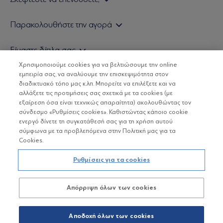
Εάν είστε ιδιώτης επενδυτής
Παρακολουθήστε την αγορά
Εάν είστε θεσμικός επενδυτής
Δελτίο Τιμών Α/Κ
Είμαστε δίπλα σας
Τιμολογιακή Πολιτική
Οικονομικές Αναλύσεις
Χρησιμοποιούμε cookies για να βελτιώσουμε την online
Δείτε τις πολιτικές μας
H Eurobank Asset Management ΑΕΔΑΚ
εμπειρία σας, να αναλύουμε την επισκεψιμότητα στον
Τα νέα μας
Βασικές Γνώσεις
διαδικτυακό τόπο μας κ.λπ. Μπορείτε να επιλέξετε και να
Επενδυτική φιλοσοφία ESG
Χρήσιμοι σύνδεσμοι
αλλάξετε τις προτιμήσεις σας σχετικά με τα cookies (με
ΟΙ ΟΣΕΚΑ ΔΕΝ ΕΧΟΥΝ ΕΓΓΥΗΜΕΝΗ ΑΠΟΔΟΣΗ ΚΑΙ ΟΙ
Πιστοποιημένα στελέχη και συνεργάτες
εξαίρεση όσα είναι τεχνικώς απαραίτητα) ακολουθώντας τον
ΠΡΟΗΓΟΥΜΕΝΕΣ ΑΠΟΔΟΣΕΙΣ ΔΕΝ ΔΙΑΣΦΑΛΙΖΟΥΝ ΤΙΣ
σύνδεσμο «Ρυθμίσεις cookies». Καθιστώντας κάποιο cookie
ΜΕΛΛΟΝΤΙΚΕΣ
Αποστολή Βιογραφικών
ενεργό δίνετε τη συγκατάθεσή σας για τη χρήση αυτού
σύμφωνα με τα προβλεπόμενα στην Πολιτική μας για τα
Cookies.
Copyright © Eurobank ΑΕΔΑΚ
Ρυθμίσεις για τα cookies
Προστασία Προσωπικών Δεδομένων
Απόρριψη όλων των cookies
Όροι χρήσης
Πολιτική cookies
Αποδοχή όλων των cookies