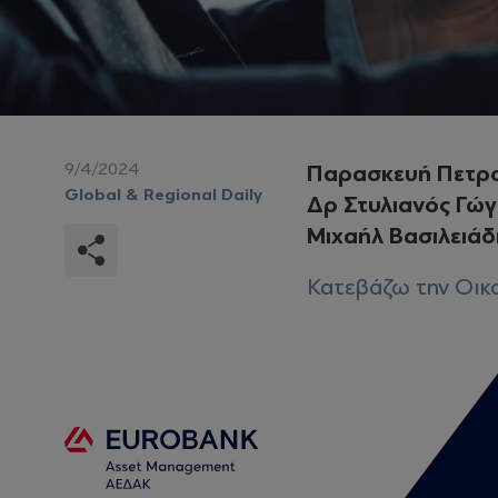
9/4/2024
Παρασκευή Πετρ
Global & Regional Daily
Δρ Στυλιανός Γώγ
Μιχαήλ Βασιλειάδ
Κατεβάζω την Οικο