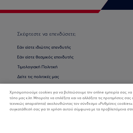
Σκέφτεστε να επενδύσετε;
Εάν είστε ιδιώτης επενδυτής
Εάν είστε θεσμικός επενδυτής
Τιμολογιακή Πολιτική
Δείτε τις πολιτικές μας
Βασικές Γνώσεις
Χρησιμοποιούμε cookies για να βελτιώσουμε την online εμπειρία σας, ν
τόπο μας κ.λπ. Μπορείτε να επιλέξετε και να αλλάξετε τις προτιμήσεις σας 
τεχνικώς απαραίτητα) ακολουθώντας τον σύνδεσμο «Ρυθμίσεις cookies».
συγκατάθεσή σας για τη χρήση αυτού σύμφωνα με τα προβλεπόμενα στην 