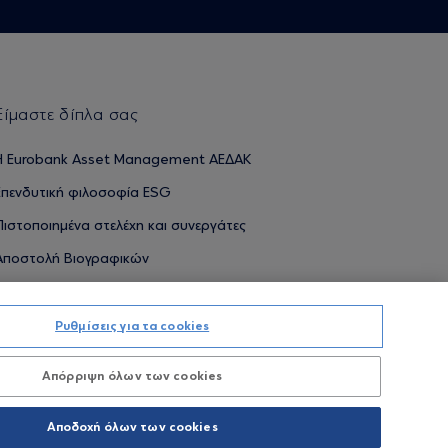
Είμαστε δίπλα σας
H Eurobank Asset Management ΑΕΔΑΚ
Επενδυτική φιλοσοφία ESG
Πιστοποιημένα στελέχη και συνεργάτες
Αποστολή Βιογραφικών
Ρυθμίσεις για τα cookies
ΟΥΜΕΝΕΣ ΑΠΟΔΟΣΕΙΣ ΔΕΝ ΔΙΑΣΦΑΛΙΖΟΥΝ ΤΙΣ ΜΕΛΛΟΝΤΙΚΕΣ
Απόρριψη όλων των cookies
Προσωπικών Δεδομένων
Όροι χρήσης
Πολιτική cookies
Αποδοχή όλων των cookies