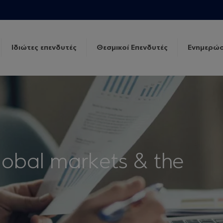
Ιδιώτες επενδυτές
Θεσμικοί Επενδυτές
Ενημερώσ
lobal markets & the