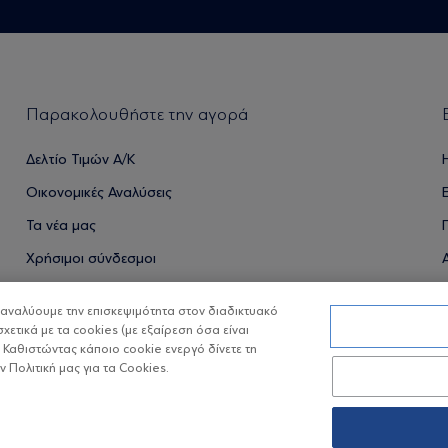
Παρακολουθήστε την αγορά
Δελτίο Τιμών Α/Κ
Οικονομικές Αναλύσεις
Τα νέα μας
Χρήσιμοι σύνδεσμοι
α αναλύουμε την επισκεψιμότητα στον διαδικτυακό
σχετικά με τα cookies (με εξαίρεση όσα είναι
ΟΙ ΟΣΕΚΑ ΔΕΝ ΕΧΟΥΝ ΕΓΓΥΗΜΕΝΗ ΑΠΟΔΟΣΗ ΚΑΙ ΟΙ ΠΡΟΗΓ
 Καθιστώντας κάποιο cookie ενεργό δίνετε τη
Πολιτική μας για τα Cookies.
Copyright © Eurobank ΑΕΔΑΚ
Προστασία 