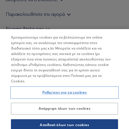
Εάν είστε ιδιώτης επενδυτής
Παρακολουθήστε την αγορά
Εάν είστε θεσμικός επενδυτής
Δελτίο Τιμών Α/Κ
Είμαστε δίπλα σας
Τιμολογιακή Πολιτική
Οικονομικές Αναλύσεις
Χρησιμοποιούμε cookies για να βελτιώσουμε την online
Δείτε τις πολιτικές μας
H Eurobank Asset Management ΑΕΔΑΚ
εμπειρία σας, να αναλύουμε την επισκεψιμότητα στον
Τα νέα μας
Βασικές Γνώσεις
διαδικτυακό τόπο μας κ.λπ. Μπορείτε να επιλέξετε και να
Επενδυτική φιλοσοφία ESG
Χρήσιμοι σύνδεσμοι
αλλάξετε τις προτιμήσεις σας σχετικά με τα cookies (με
ΟΙ ΟΣΕΚΑ ΔΕΝ ΕΧΟΥΝ ΕΓΓΥΗΜΕΝΗ ΑΠΟΔΟΣΗ ΚΑΙ ΟΙ
Πιστοποιημένα στελέχη και συνεργάτες
εξαίρεση όσα είναι τεχνικώς απαραίτητα) ακολουθώντας τον
ΠΡΟΗΓΟΥΜΕΝΕΣ ΑΠΟΔΟΣΕΙΣ ΔΕΝ ΔΙΑΣΦΑΛΙΖΟΥΝ ΤΙΣ
σύνδεσμο «Ρυθμίσεις cookies». Καθιστώντας κάποιο cookie
ΜΕΛΛΟΝΤΙΚΕΣ
Αποστολή Βιογραφικών
ενεργό δίνετε τη συγκατάθεσή σας για τη χρήση αυτού
σύμφωνα με τα προβλεπόμενα στην Πολιτική μας για τα
Cookies.
Copyright © Eurobank ΑΕΔΑΚ
Ρυθμίσεις για τα cookies
Προστασία Προσωπικών Δεδομένων
Απόρριψη όλων των cookies
Όροι χρήσης
Πολιτική cookies
Αποδοχή όλων των cookies