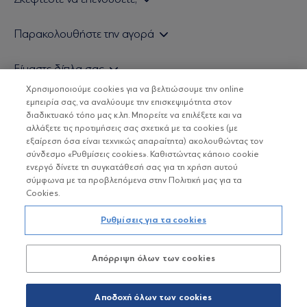
Εάν είστε ιδιώτης επενδυτής
Παρακολουθήστε την αγορά
Εάν είστε θεσμικός επενδυτής
Δελτίο Τιμών Α/Κ
Είμαστε δίπλα σας
Τιμολογιακή Πολιτική
Οικονομικές Αναλύσεις
Χρησιμοποιούμε cookies για να βελτιώσουμε την online
Δείτε τις πολιτικές μας
H Eurobank Asset Management ΑΕΔΑΚ
εμπειρία σας, να αναλύουμε την επισκεψιμότητα στον
Τα νέα μας
Βασικές Γνώσεις
διαδικτυακό τόπο μας κ.λπ. Μπορείτε να επιλέξετε και να
Επενδυτική φιλοσοφία ESG
Χρήσιμοι σύνδεσμοι
αλλάξετε τις προτιμήσεις σας σχετικά με τα cookies (με
ΟΙ ΟΣΕΚΑ ΔΕΝ ΕΧΟΥΝ ΕΓΓΥΗΜΕΝΗ ΑΠΟΔΟΣΗ ΚΑΙ ΟΙ
Πιστοποιημένα στελέχη και συνεργάτες
εξαίρεση όσα είναι τεχνικώς απαραίτητα) ακολουθώντας τον
ΠΡΟΗΓΟΥΜΕΝΕΣ ΑΠΟΔΟΣΕΙΣ ΔΕΝ ΔΙΑΣΦΑΛΙΖΟΥΝ ΤΙΣ
σύνδεσμο «Ρυθμίσεις cookies». Καθιστώντας κάποιο cookie
ΜΕΛΛΟΝΤΙΚΕΣ
Αποστολή Βιογραφικών
ενεργό δίνετε τη συγκατάθεσή σας για τη χρήση αυτού
σύμφωνα με τα προβλεπόμενα στην Πολιτική μας για τα
Cookies.
Copyright © Eurobank ΑΕΔΑΚ
Ρυθμίσεις για τα cookies
Προστασία Προσωπικών Δεδομένων
Απόρριψη όλων των cookies
Όροι χρήσης
Πολιτική cookies
Αποδοχή όλων των cookies