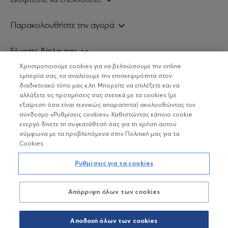
Εάν είστε ιδιώτης επενδυτής
Παρακολουθήστε την αγορά
Εάν είστε θεσμικός επενδυτής
Δελτίο Τιμών Α/Κ
Είμαστε δίπλα σας
Τιμολογιακή Πολιτική
Οικονομικές Αναλύσεις
Χρησιμοποιούμε cookies για να βελτιώσουμε την online
Δείτε τις πολιτικές μας
H Eurobank Asset Management ΑΕΔΑΚ
εμπειρία σας, να αναλύουμε την επισκεψιμότητα στον
Τα νέα μας
Βασικές Γνώσεις
διαδικτυακό τόπο μας κ.λπ. Μπορείτε να επιλέξετε και να
Επενδυτική φιλοσοφία ESG
Χρήσιμοι σύνδεσμοι
αλλάξετε τις προτιμήσεις σας σχετικά με τα cookies (με
ΟΙ ΟΣΕΚΑ ΔΕΝ ΕΧΟΥΝ ΕΓΓΥΗΜΕΝΗ ΑΠΟΔΟΣΗ ΚΑΙ ΟΙ
Πιστοποιημένα στελέχη και συνεργάτες
εξαίρεση όσα είναι τεχνικώς απαραίτητα) ακολουθώντας τον
ΠΡΟΗΓΟΥΜΕΝΕΣ ΑΠΟΔΟΣΕΙΣ ΔΕΝ ΔΙΑΣΦΑΛΙΖΟΥΝ ΤΙΣ
σύνδεσμο «Ρυθμίσεις cookies». Καθιστώντας κάποιο cookie
ΜΕΛΛΟΝΤΙΚΕΣ
Αποστολή Βιογραφικών
ενεργό δίνετε τη συγκατάθεσή σας για τη χρήση αυτού
σύμφωνα με τα προβλεπόμενα στην Πολιτική μας για τα
Cookies.
Copyright © Eurobank ΑΕΔΑΚ
Ρυθμίσεις για τα cookies
Προστασία Προσωπικών Δεδομένων
Απόρριψη όλων των cookies
Όροι χρήσης
Πολιτική cookies
Αποδοχή όλων των cookies