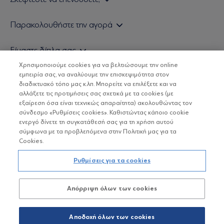
Εάν είστε ιδιώτης επενδυτής
Παρακολουθήστε την αγορά
Εάν είστε θεσμικός επενδυτής
Δελτίο Τιμών Α/Κ
Είμαστε δίπλα σας
Τιμολογιακή Πολιτική
Οικονομικές Αναλύσεις
Χρησιμοποιούμε cookies για να βελτιώσουμε την online
Δείτε τις πολιτικές μας
H Eurobank Asset Management ΑΕΔΑΚ
εμπειρία σας, να αναλύουμε την επισκεψιμότητα στον
Τα νέα μας
Βασικές Γνώσεις
διαδικτυακό τόπο μας κ.λπ. Μπορείτε να επιλέξετε και να
Επενδυτική φιλοσοφία ESG
Χρήσιμοι σύνδεσμοι
αλλάξετε τις προτιμήσεις σας σχετικά με τα cookies (με
ΟΙ ΟΣΕΚΑ ΔΕΝ ΕΧΟΥΝ ΕΓΓΥΗΜΕΝΗ ΑΠΟΔΟΣΗ ΚΑΙ ΟΙ
Πιστοποιημένα στελέχη και συνεργάτες
εξαίρεση όσα είναι τεχνικώς απαραίτητα) ακολουθώντας τον
ΠΡΟΗΓΟΥΜΕΝΕΣ ΑΠΟΔΟΣΕΙΣ ΔΕΝ ΔΙΑΣΦΑΛΙΖΟΥΝ ΤΙΣ
σύνδεσμο «Ρυθμίσεις cookies». Καθιστώντας κάποιο cookie
ΜΕΛΛΟΝΤΙΚΕΣ
Αποστολή Βιογραφικών
ενεργό δίνετε τη συγκατάθεσή σας για τη χρήση αυτού
σύμφωνα με τα προβλεπόμενα στην Πολιτική μας για τα
Cookies.
Copyright © Eurobank ΑΕΔΑΚ
Ρυθμίσεις για τα cookies
Προστασία Προσωπικών Δεδομένων
Απόρριψη όλων των cookies
Όροι χρήσης
Πολιτική cookies
Αποδοχή όλων των cookies