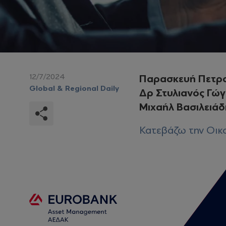
12/7/2024
Παρασκευή Πετρ
Global & Regional Daily
Δρ Στυλιανός Γώ
Μιχαήλ Βασιλειάδ
Κατεβάζω την Οικο