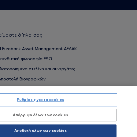
Είμαστε δίπλα σας
H Eurobank Asset Management ΑΕΔΑΚ
Επενδυτική φιλοσοφία ESG
Πιστοποιημένα στελέχη και συνεργάτες
Αποστολή Βιογραφικών
Ρυθμίσεις για τα cookies
ΟΥΜΕΝΕΣ ΑΠΟΔΟΣΕΙΣ ΔΕΝ ΔΙΑΣΦΑΛΙΖΟΥΝ ΤΙΣ ΜΕΛΛΟΝΤΙΚΕΣ
Απόρριψη όλων των cookies
Προσωπικών Δεδομένων
Όροι χρήσης
Πολιτική cookies
Αποδοχή όλων των cookies