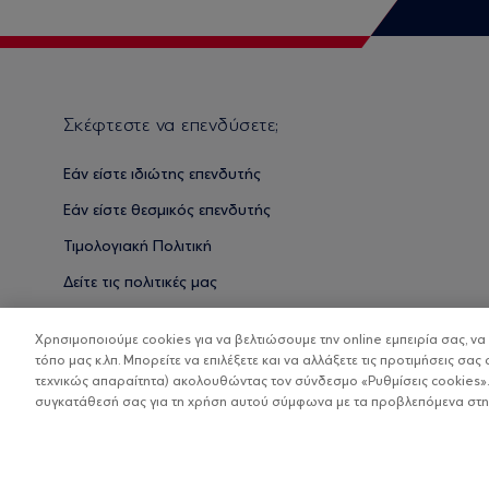
Σκέφτεστε να επενδύσετε;
Εάν είστε ιδιώτης επενδυτής
Εάν είστε θεσμικός επενδυτής
Τιμολογιακή Πολιτική
Δείτε τις πολιτικές μας
Βασικές Γνώσεις
Χρησιμοποιούμε cookies για να βελτιώσουμε την online εμπειρία σας, ν
τόπο μας κ.λπ. Μπορείτε να επιλέξετε και να αλλάξετε τις προτιμήσεις σας 
τεχνικώς απαραίτητα) ακολουθώντας τον σύνδεσμο «Ρυθμίσεις cookies».
συγκατάθεσή σας για τη χρήση αυτού σύμφωνα με τα προβλεπόμενα στην 