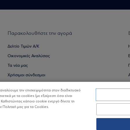
Παρακολουθήστε την αγορά
Δελτίο Τιμών Α/Κ
Οικονομικές Αναλύσεις
Τα νέα μας
Χρήσιμοι σύνδεσμοι
α αναλύουμε την επισκεψιμότητα στον διαδικτυακό
σχετικά με τα cookies (με εξαίρεση όσα είναι
ΟΙ ΟΣΕΚΑ ΔΕΝ ΕΧΟΥΝ ΕΓΓΥΗΜΕΝΗ ΑΠΟΔΟΣΗ ΚΑΙ ΟΙ ΠΡΟΗΓ
 Καθιστώντας κάποιο cookie ενεργό δίνετε τη
Πολιτική μας για τα Cookies.
Copyright © Eurobank ΑΕΔΑΚ
Προστασία 