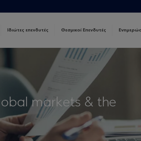
Ιδιώτες επενδυτές
Θεσμικοί Επενδυτές
Ενημερώσ
lobal markets & the