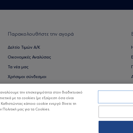
Παρακολουθήστε την αγορά
Δελτίο Τιμών Α/Κ
Οικονομικές Αναλύσεις
Τα νέα μας
Χρήσιμοι σύνδεσμοι
α αναλύουμε την επισκεψιμότητα στον διαδικτυακό
σχετικά με τα cookies (με εξαίρεση όσα είναι
ΟΙ ΟΣΕΚΑ ΔΕΝ ΕΧΟΥΝ ΕΓΓΥΗΜΕΝΗ ΑΠΟΔΟΣΗ ΚΑΙ ΟΙ ΠΡΟΗΓ
 Καθιστώντας κάποιο cookie ενεργό δίνετε τη
Πολιτική μας για τα Cookies.
Copyright © Eurobank ΑΕΔΑΚ
Προστασία 