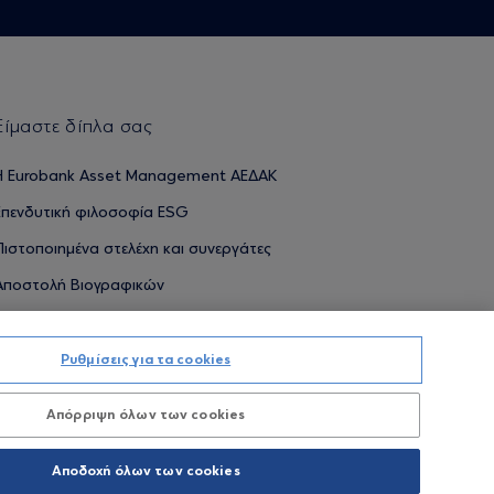
Είμαστε δίπλα σας
H Eurobank Asset Management ΑΕΔΑΚ
Επενδυτική φιλοσοφία ESG
Πιστοποιημένα στελέχη και συνεργάτες
Αποστολή Βιογραφικών
Ρυθμίσεις για τα cookies
ΟΥΜΕΝΕΣ ΑΠΟΔΟΣΕΙΣ ΔΕΝ ΔΙΑΣΦΑΛΙΖΟΥΝ ΤΙΣ ΜΕΛΛΟΝΤΙΚΕΣ
Απόρριψη όλων των cookies
Προσωπικών Δεδομένων
Όροι χρήσης
Πολιτική cookies
Αποδοχή όλων των cookies