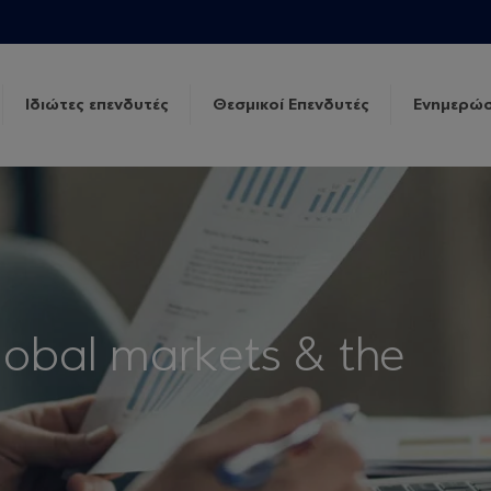
Ιδιώτες επενδυτές
Θεσμικοί Επενδυτές
Ενημερώσ
lobal markets & the