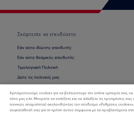
Σκέφτεστε να επενδύσετε;
Εάν είστε ιδιώτης επενδυτής
Εάν είστε θεσμικός επενδυτής
Τιμολογιακή Πολιτική
Δείτε τις πολιτικές μας
Βασικές Γνώσεις
Χρησιμοποιούμε cookies για να βελτιώσουμε την online εμπειρία σας, ν
τόπο μας κ.λπ. Μπορείτε να επιλέξετε και να αλλάξετε τις προτιμήσεις σας 
τεχνικώς απαραίτητα) ακολουθώντας τον σύνδεσμο «Ρυθμίσεις cookies».
συγκατάθεσή σας για τη χρήση αυτού σύμφωνα με τα προβλεπόμενα στην 