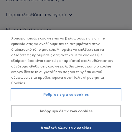
Εάν είστε ιδιώτης επενδυτής
Παρακολουθήστε την αγορά
Εάν είστε θεσμικός επενδυτής
Δελτίο Τιμών Α/Κ
Είμαστε δίπλα σας
Τιμολογιακή Πολιτική
Οικονομικές Αναλύσεις
Χρησιμοποιούμε cookies για να βελτιώσουμε την online
Δείτε τις πολιτικές μας
H Eurobank Asset Management ΑΕΔΑΚ
εμπειρία σας, να αναλύουμε την επισκεψιμότητα στον
Τα νέα μας
Βασικές Γνώσεις
διαδικτυακό τόπο μας κ.λπ. Μπορείτε να επιλέξετε και να
Επενδυτική φιλοσοφία ESG
Χρήσιμοι σύνδεσμοι
αλλάξετε τις προτιμήσεις σας σχετικά με τα cookies (με
ΟΙ ΟΣΕΚΑ ΔΕΝ ΕΧΟΥΝ ΕΓΓΥΗΜΕΝΗ ΑΠΟΔΟΣΗ ΚΑΙ ΟΙ
Πιστοποιημένα στελέχη και συνεργάτες
εξαίρεση όσα είναι τεχνικώς απαραίτητα) ακολουθώντας τον
ΠΡΟΗΓΟΥΜΕΝΕΣ ΑΠΟΔΟΣΕΙΣ ΔΕΝ ΔΙΑΣΦΑΛΙΖΟΥΝ ΤΙΣ
σύνδεσμο «Ρυθμίσεις cookies». Καθιστώντας κάποιο cookie
ΜΕΛΛΟΝΤΙΚΕΣ
Αποστολή Βιογραφικών
ενεργό δίνετε τη συγκατάθεσή σας για τη χρήση αυτού
σύμφωνα με τα προβλεπόμενα στην Πολιτική μας για τα
Cookies.
Copyright © Eurobank ΑΕΔΑΚ
Ρυθμίσεις για τα cookies
Προστασία Προσωπικών Δεδομένων
Απόρριψη όλων των cookies
Όροι χρήσης
Πολιτική cookies
Αποδοχή όλων των cookies