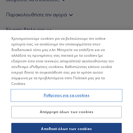
Εάν είστε ιδιώτης επενδυτής
Παρακολουθήστε την αγορά
Εάν είστε θεσμικός επενδυτής
Δελτίο Τιμών Α/Κ
Είμαστε δίπλα σας
Τιμολογιακή Πολιτική
Οικονομικές Αναλύσεις
Χρησιμοποιούμε cookies για να βελτιώσουμε την online
Δείτε τις πολιτικές μας
H Eurobank Asset Management ΑΕΔΑΚ
εμπειρία σας, να αναλύουμε την επισκεψιμότητα στον
Τα νέα μας
Βασικές Γνώσεις
διαδικτυακό τόπο μας κ.λπ. Μπορείτε να επιλέξετε και να
Επενδυτική φιλοσοφία ESG
Χρήσιμοι σύνδεσμοι
αλλάξετε τις προτιμήσεις σας σχετικά με τα cookies (με
ΟΙ ΟΣΕΚΑ ΔΕΝ ΕΧΟΥΝ ΕΓΓΥΗΜΕΝΗ ΑΠΟΔΟΣΗ ΚΑΙ ΟΙ
Πιστοποιημένα στελέχη και συνεργάτες
εξαίρεση όσα είναι τεχνικώς απαραίτητα) ακολουθώντας τον
ΠΡΟΗΓΟΥΜΕΝΕΣ ΑΠΟΔΟΣΕΙΣ ΔΕΝ ΔΙΑΣΦΑΛΙΖΟΥΝ ΤΙΣ
σύνδεσμο «Ρυθμίσεις cookies». Καθιστώντας κάποιο cookie
ΜΕΛΛΟΝΤΙΚΕΣ
Αποστολή Βιογραφικών
ενεργό δίνετε τη συγκατάθεσή σας για τη χρήση αυτού
σύμφωνα με τα προβλεπόμενα στην Πολιτική μας για τα
Cookies.
Copyright © Eurobank ΑΕΔΑΚ
Ρυθμίσεις για τα cookies
Προστασία Προσωπικών Δεδομένων
Απόρριψη όλων των cookies
Όροι χρήσης
Πολιτική cookies
Αποδοχή όλων των cookies