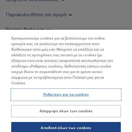
Εάν είστε ιδιώτης επενδυτής
Παρακολουθήστε την αγορά
Εάν είστε θεσμικός επενδυτής
Δελτίο Τιμών Α/Κ
Είμαστε δίπλα σας
Τιμολογιακή Πολιτική
Οικονομικές Αναλύσεις
Χρησιμοποιούμε cookies για να βελτιώσουμε την online
Δείτε τις πολιτικές μας
H Eurobank Asset Management ΑΕΔΑΚ
εμπειρία σας, να αναλύουμε την επισκεψιμότητα στον
Τα νέα μας
Βασικές Γνώσεις
διαδικτυακό τόπο μας κ.λπ. Μπορείτε να επιλέξετε και να
Επενδυτική φιλοσοφία ESG
Χρήσιμοι σύνδεσμοι
αλλάξετε τις προτιμήσεις σας σχετικά με τα cookies (με
ΟΙ ΟΣΕΚΑ ΔΕΝ ΕΧΟΥΝ ΕΓΓΥΗΜΕΝΗ ΑΠΟΔΟΣΗ ΚΑΙ ΟΙ
Πιστοποιημένα στελέχη και συνεργάτες
εξαίρεση όσα είναι τεχνικώς απαραίτητα) ακολουθώντας τον
ΠΡΟΗΓΟΥΜΕΝΕΣ ΑΠΟΔΟΣΕΙΣ ΔΕΝ ΔΙΑΣΦΑΛΙΖΟΥΝ ΤΙΣ
σύνδεσμο «Ρυθμίσεις cookies». Καθιστώντας κάποιο cookie
ΜΕΛΛΟΝΤΙΚΕΣ
Αποστολή Βιογραφικών
ενεργό δίνετε τη συγκατάθεσή σας για τη χρήση αυτού
σύμφωνα με τα προβλεπόμενα στην Πολιτική μας για τα
Cookies.
Copyright © Eurobank ΑΕΔΑΚ
Ρυθμίσεις για τα cookies
Προστασία Προσωπικών Δεδομένων
Απόρριψη όλων των cookies
Όροι χρήσης
Πολιτική cookies
Αποδοχή όλων των cookies