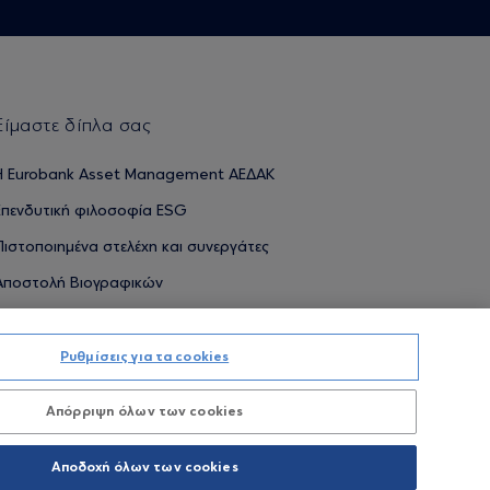
Είμαστε δίπλα σας
H Eurobank Asset Management ΑΕΔΑΚ
Επενδυτική φιλοσοφία ESG
Πιστοποιημένα στελέχη και συνεργάτες
Αποστολή Βιογραφικών
Ρυθμίσεις για τα cookies
ΟΥΜΕΝΕΣ ΑΠΟΔΟΣΕΙΣ ΔΕΝ ΔΙΑΣΦΑΛΙΖΟΥΝ ΤΙΣ ΜΕΛΛΟΝΤΙΚΕΣ
Απόρριψη όλων των cookies
Προσωπικών Δεδομένων
Όροι χρήσης
Πολιτική cookies
Αποδοχή όλων των cookies