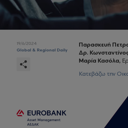
19/6/2024
Παρασκευή Πετρ
Global & Regional Daily
Δρ. Κωνσταντίνο
Μαρία Κασόλα,
Ερ
Κατεβάζω την Οικο