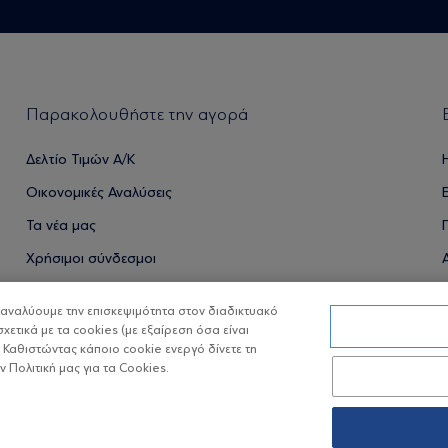
Παρακολουθήστε την αγορά
Δελτίο Τιμών Α/Κ
Οικονομικές Αναλύσεις
Τα νέα μας
Χρήσιμοι σύνδεσμοι
α αναλύουμε την επισκεψιμότητα στον διαδικτυακό
σχετικά με τα cookies (με εξαίρεση όσα είναι
ΟΙ ΟΣΕΚΑ ΔΕΝ ΕΧΟΥΝ ΕΓΓΥΗΜΕΝΗ ΑΠΟΔΟΣΗ ΚΑΙ ΟΙ ΠΡΟΗΓ
 Καθιστώντας κάποιο cookie ενεργό δίνετε τη
Πολιτική μας για τα Cookies.
Copyright © Eurobank ΑΕΔΑΚ
Προστασία 