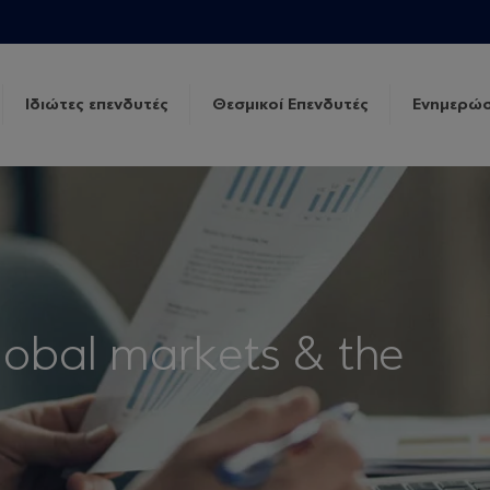
Ιδιώτες επενδυτές
Θεσμικοί Επενδυτές
Ενημερώσ
lobal markets & the