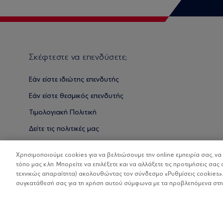
Σκέφτεστε να επενδύσετε;
Εάν είστε ιδιώτης επενδυτής
Εάν είστε θεσμικός επενδυτής
Τιμολογιακή Πολιτική
Δείτε τις πολιτικές μας
Βασικές Γνώσεις
Χρησιμοποιούμε cookies για να βελτιώσουμε την online εμπειρία σας, ν
τόπο μας κ.λπ. Μπορείτε να επιλέξετε και να αλλάξετε τις προτιμήσεις σας 
τεχνικώς απαραίτητα) ακολουθώντας τον σύνδεσμο «Ρυθμίσεις cookies».
συγκατάθεσή σας για τη χρήση αυτού σύμφωνα με τα προβλεπόμενα στην 