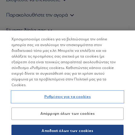
Εάν είστε ιδιώτης επενδυτής
Παρακολουθήστε την αγορά
Εάν είστε θεσμικός επενδυτής
Δελτίο Τιμών Α/Κ
Είμαστε δίπλα σας
Τιμολογιακή Πολιτική
Οικονομικές Αναλύσεις
Χρησιμοποιούμε cookies για να βελτιώσουμε την online
Δείτε τις πολιτικές μας
H Eurobank Asset Management ΑΕΔΑΚ
εμπειρία σας, να αναλύουμε την επισκεψιμότητα στον
Τα νέα μας
Βασικές Γνώσεις
διαδικτυακό τόπο μας κ.λπ. Μπορείτε να επιλέξετε και να
Επενδυτική φιλοσοφία ESG
Χρήσιμοι σύνδεσμοι
αλλάξετε τις προτιμήσεις σας σχετικά με τα cookies (με
ΟΙ ΟΣΕΚΑ ΔΕΝ ΕΧΟΥΝ ΕΓΓΥΗΜΕΝΗ ΑΠΟΔΟΣΗ ΚΑΙ ΟΙ
Πιστοποιημένα στελέχη και συνεργάτες
εξαίρεση όσα είναι τεχνικώς απαραίτητα) ακολουθώντας τον
ΠΡΟΗΓΟΥΜΕΝΕΣ ΑΠΟΔΟΣΕΙΣ ΔΕΝ ΔΙΑΣΦΑΛΙΖΟΥΝ ΤΙΣ
σύνδεσμο «Ρυθμίσεις cookies». Καθιστώντας κάποιο cookie
ΜΕΛΛΟΝΤΙΚΕΣ
Αποστολή Βιογραφικών
ενεργό δίνετε τη συγκατάθεσή σας για τη χρήση αυτού
σύμφωνα με τα προβλεπόμενα στην Πολιτική μας για τα
Cookies.
Copyright © Eurobank ΑΕΔΑΚ
Ρυθμίσεις για τα cookies
Προστασία Προσωπικών Δεδομένων
Απόρριψη όλων των cookies
Όροι χρήσης
Πολιτική cookies
Αποδοχή όλων των cookies