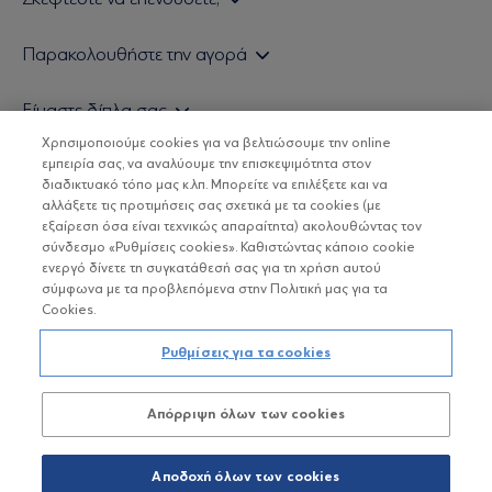
Εάν είστε ιδιώτης επενδυτής
Παρακολουθήστε την αγορά
Εάν είστε θεσμικός επενδυτής
Δελτίο Τιμών Α/Κ
Είμαστε δίπλα σας
Τιμολογιακή Πολιτική
Οικονομικές Αναλύσεις
Χρησιμοποιούμε cookies για να βελτιώσουμε την online
Δείτε τις πολιτικές μας
H Eurobank Asset Management ΑΕΔΑΚ
εμπειρία σας, να αναλύουμε την επισκεψιμότητα στον
Τα νέα μας
Βασικές Γνώσεις
διαδικτυακό τόπο μας κ.λπ. Μπορείτε να επιλέξετε και να
Επενδυτική φιλοσοφία ESG
Χρήσιμοι σύνδεσμοι
αλλάξετε τις προτιμήσεις σας σχετικά με τα cookies (με
ΟΙ ΟΣΕΚΑ ΔΕΝ ΕΧΟΥΝ ΕΓΓΥΗΜΕΝΗ ΑΠΟΔΟΣΗ ΚΑΙ ΟΙ
Πιστοποιημένα στελέχη και συνεργάτες
εξαίρεση όσα είναι τεχνικώς απαραίτητα) ακολουθώντας τον
ΠΡΟΗΓΟΥΜΕΝΕΣ ΑΠΟΔΟΣΕΙΣ ΔΕΝ ΔΙΑΣΦΑΛΙΖΟΥΝ ΤΙΣ
σύνδεσμο «Ρυθμίσεις cookies». Καθιστώντας κάποιο cookie
ΜΕΛΛΟΝΤΙΚΕΣ
Αποστολή Βιογραφικών
ενεργό δίνετε τη συγκατάθεσή σας για τη χρήση αυτού
σύμφωνα με τα προβλεπόμενα στην Πολιτική μας για τα
Cookies.
Copyright © Eurobank ΑΕΔΑΚ
Ρυθμίσεις για τα cookies
Προστασία Προσωπικών Δεδομένων
Απόρριψη όλων των cookies
Όροι χρήσης
Πολιτική cookies
Αποδοχή όλων των cookies