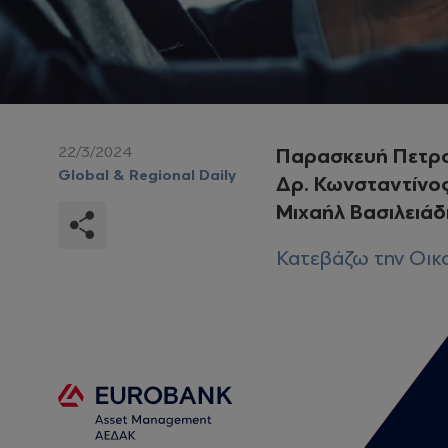
22/3/2024
Παρασκευή Πετρ
Global & Regional Daily
Δρ. Κωνσταντίνο
Μιχαήλ Βασιλειάδ
Κατεβάζω την Οικο