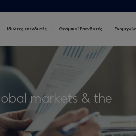
Ιδιώτες επενδυτές
Θεσμικοί Επενδυτές
Ενημερώσ
lobal markets & the