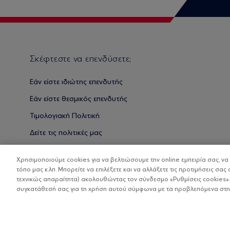
Σκέφτεστε να επενδύσετε;
Εάν είστε ιδιώτης επενδυτής
Εάν είστε θεσμικός επενδυτής
Τιμολογιακή Πολιτική
Δείτε τις πολιτικές μας
Βασικές Γνώσεις
Χρησιμοποιούμε cookies για να βελτιώσουμε την online εμπειρία σας, ν
τόπο μας κ.λπ. Μπορείτε να επιλέξετε και να αλλάξετε τις προτιμήσεις σας 
τεχνικώς απαραίτητα) ακολουθώντας τον σύνδεσμο «Ρυθμίσεις cookies».
συγκατάθεσή σας για τη χρήση αυτού σύμφωνα με τα προβλεπόμενα στην 