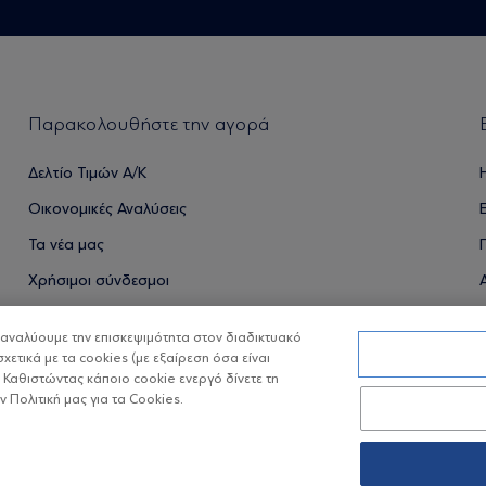
Παρακολουθήστε την αγορά
Δελτίο Τιμών Α/Κ
Οικονομικές Αναλύσεις
Τα νέα μας
Χρήσιμοι σύνδεσμοι
α αναλύουμε την επισκεψιμότητα στον διαδικτυακό
σχετικά με τα cookies (με εξαίρεση όσα είναι
ΟΙ ΟΣΕΚΑ ΔΕΝ ΕΧΟΥΝ ΕΓΓΥΗΜΕΝΗ ΑΠΟΔΟΣΗ ΚΑΙ ΟΙ ΠΡΟΗΓ
 Καθιστώντας κάποιο cookie ενεργό δίνετε τη
Πολιτική μας για τα Cookies.
Copyright © Eurobank ΑΕΔΑΚ
Προστασία 