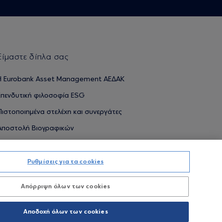
Είμαστε δίπλα σας
H Eurobank Asset Management ΑΕΔΑΚ
Επενδυτική φιλοσοφία ESG
Πιστοποιημένα στελέχη και συνεργάτες
Αποστολή Βιογραφικών
Ρυθμίσεις για τα cookies
ΟΥΜΕΝΕΣ ΑΠΟΔΟΣΕΙΣ ΔΕΝ ΔΙΑΣΦΑΛΙΖΟΥΝ ΤΙΣ ΜΕΛΛΟΝΤΙΚΕΣ
Απόρριψη όλων των cookies
Προσωπικών Δεδομένων
Όροι χρήσης
Πολιτική cookies
Αποδοχή όλων των cookies