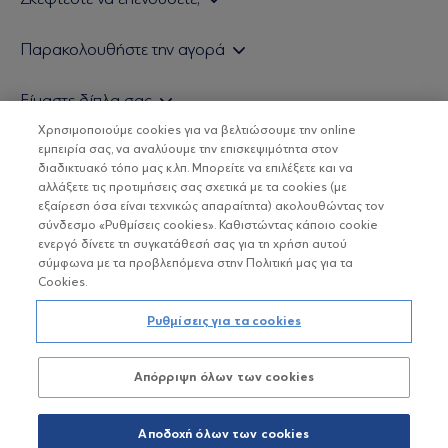
Εάν είστε ιδιώτης επενδυτής
Παρακολουθήστε την αγορά
Εάν είστε θεσμικός επενδυτής
Δελτίο Τιμών Α/Κ
Είμαστε δίπλα σας
Τιμολογιακή Πολιτική
Οικονομικές Αναλύσεις
Χρησιμοποιούμε cookies για να βελτιώσουμε την online
Δείτε τις πολιτικές μας
H Eurobank Asset Management ΑΕΔΑΚ
εμπειρία σας, να αναλύουμε την επισκεψιμότητα στον
Τα νέα μας
Βασικές Γνώσεις
διαδικτυακό τόπο μας κ.λπ. Μπορείτε να επιλέξετε και να
Επενδυτική φιλοσοφία ESG
Χρήσιμοι σύνδεσμοι
αλλάξετε τις προτιμήσεις σας σχετικά με τα cookies (με
ΟΙ ΟΣΕΚΑ ΔΕΝ ΕΧΟΥΝ ΕΓΓΥΗΜΕΝΗ ΑΠΟΔΟΣΗ ΚΑΙ ΟΙ
Πιστοποιημένα στελέχη και συνεργάτες
εξαίρεση όσα είναι τεχνικώς απαραίτητα) ακολουθώντας τον
ΠΡΟΗΓΟΥΜΕΝΕΣ ΑΠΟΔΟΣΕΙΣ ΔΕΝ ΔΙΑΣΦΑΛΙΖΟΥΝ ΤΙΣ
σύνδεσμο «Ρυθμίσεις cookies». Καθιστώντας κάποιο cookie
ΜΕΛΛΟΝΤΙΚΕΣ
Αποστολή Βιογραφικών
ενεργό δίνετε τη συγκατάθεσή σας για τη χρήση αυτού
σύμφωνα με τα προβλεπόμενα στην Πολιτική μας για τα
Cookies.
Copyright © Eurobank ΑΕΔΑΚ
Ρυθμίσεις για τα cookies
Προστασία Προσωπικών Δεδομένων
Απόρριψη όλων των cookies
Όροι χρήσης
Πολιτική cookies
Αποδοχή όλων των cookies