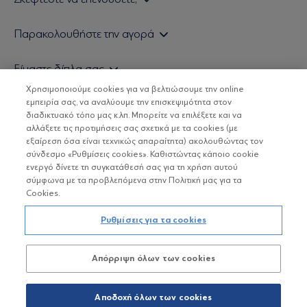
Εάν είστε ιδιώτης επενδυτής
Παρακολουθήστε την αγορά
Εάν είστε θεσμικός επενδυτής
Δελτίο Τιμών Α/Κ
Είμαστε δίπλα σας
Τιμολογιακή Πολιτική
Οικονομικές Αναλύσεις
Χρησιμοποιούμε cookies για να βελτιώσουμε την online
Δείτε τις πολιτικές μας
H Eurobank Asset Management ΑΕΔΑΚ
εμπειρία σας, να αναλύουμε την επισκεψιμότητα στον
Τα νέα μας
Βασικές Γνώσεις
διαδικτυακό τόπο μας κ.λπ. Μπορείτε να επιλέξετε και να
Επενδυτική φιλοσοφία ESG
Χρήσιμοι σύνδεσμοι
αλλάξετε τις προτιμήσεις σας σχετικά με τα cookies (με
ΟΙ ΟΣΕΚΑ ΔΕΝ ΕΧΟΥΝ ΕΓΓΥΗΜΕΝΗ ΑΠΟΔΟΣΗ ΚΑΙ ΟΙ
Πιστοποιημένα στελέχη και συνεργάτες
εξαίρεση όσα είναι τεχνικώς απαραίτητα) ακολουθώντας τον
ΠΡΟΗΓΟΥΜΕΝΕΣ ΑΠΟΔΟΣΕΙΣ ΔΕΝ ΔΙΑΣΦΑΛΙΖΟΥΝ ΤΙΣ
σύνδεσμο «Ρυθμίσεις cookies». Καθιστώντας κάποιο cookie
ΜΕΛΛΟΝΤΙΚΕΣ
Αποστολή Βιογραφικών
ενεργό δίνετε τη συγκατάθεσή σας για τη χρήση αυτού
σύμφωνα με τα προβλεπόμενα στην Πολιτική μας για τα
Cookies.
Copyright © Eurobank ΑΕΔΑΚ
Ρυθμίσεις για τα cookies
Προστασία Προσωπικών Δεδομένων
Απόρριψη όλων των cookies
Όροι χρήσης
Πολιτική cookies
Αποδοχή όλων των cookies