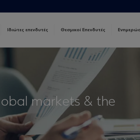
Ιδιώτες επενδυτές
Θεσμικοί Επενδυτές
Ενημερώσ
lobal markets & the