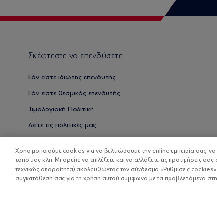
Σκέφτεστε να επενδύσετε;
Εάν είστε ιδιώτης επενδυτής
Εάν είστε θεσμικός επενδυτής
Τιμολογιακή Πολιτική
Δείτε τις πολιτικές μας
Βασικές Γνώσεις
Χρησιμοποιούμε cookies για να βελτιώσουμε την online εμπειρία σας, ν
τόπο μας κ.λπ. Μπορείτε να επιλέξετε και να αλλάξετε τις προτιμήσεις σας 
τεχνικώς απαραίτητα) ακολουθώντας τον σύνδεσμο «Ρυθμίσεις cookies».
συγκατάθεσή σας για τη χρήση αυτού σύμφωνα με τα προβλεπόμενα στην 