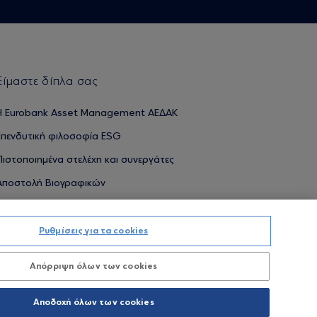
Είμαστε δίπλα σας
H Eurobank Asset Management ΑΕΔΑΚ
Επενδυτική φιλοσοφία ESG
Πιστοποιημένα στελέχη και συνεργάτες
Αποστολή Βιογραφικών
Ρυθμίσεις για τα cookies
ΟΥΜΕΝΕΣ ΑΠΟΔΟΣΕΙΣ ΔΕΝ ΔΙΑΣΦΑΛΙΖΟΥΝ ΤΙΣ ΜΕΛΛΟΝΤΙΚΕΣ
Απόρριψη όλων των cookies
Προσωπικών Δεδομένων
Όροι χρήσης
Πολιτική cookies
Αποδοχή όλων των cookies