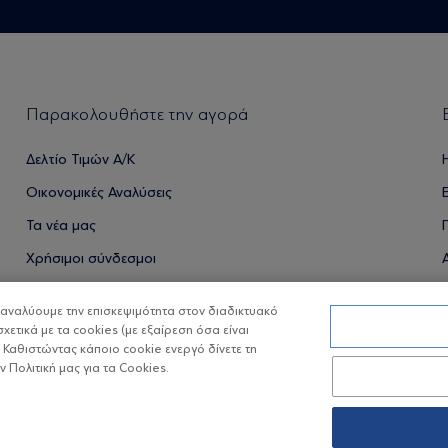
Παρακολουθήστε την αγορά
Δελτίο Τιμών Α/Κ
Οικονομικές Αναλύσεις
Τα νέα μας
Χρήσιμοι σύνδεσμοι
α αναλύουμε την επισκεψιμότητα στον διαδικτυακό
σχετικά με τα cookies (με εξαίρεση όσα είναι
ΟΙ ΟΣΕΚΑ ΔΕΝ ΕΧΟΥΝ ΕΓΓΥΗΜΕΝΗ ΑΠΟΔΟΣΗ ΚΑΙ ΟΙ ΠΡΟΗΓ
 Καθιστώντας κάποιο cookie ενεργό δίνετε τη
Πολιτική μας για τα Cookies.
Copyright © Eurobank ΑΕΔΑΚ
Προστασία 