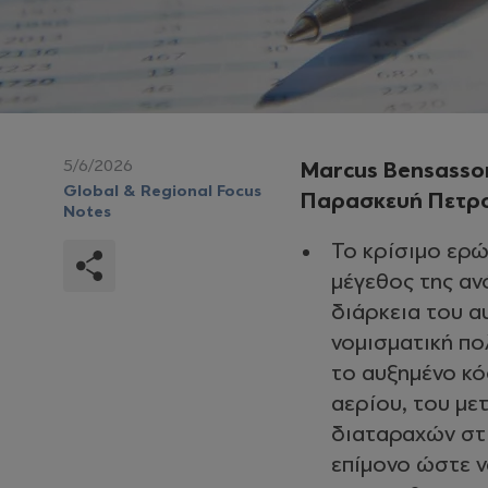
5/6/2026
Marcus Bensasso
Global & Regional Focus
Παρασκευή Πετρ
Notes
Το κρίσιμο ερώτ
μέγεθος της αν
διάρκεια του α
νομισματική πο
το αυξημένο κ
αερίου, του μ
διαταραχών στι
επίμονο ώστε ν