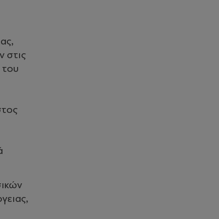
ας,
ν στις
 του
στος
ά
σικών
γειας,