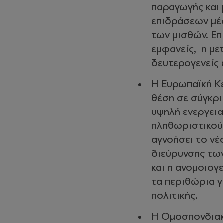
παραγωγής και 
επιδράσεων μέ
των μισθών. Επ
εμφανείς, η με
δευτερογενείς 
Η Ευρωπαϊκή Κε
θέση σε σύγκρι
υψηλή ενεργεια
πληθωριστικού 
αγνοήσει το νέ
διεύρυνσης τω
και η ανομοιογ
τα περιθώρια γ
πολιτικής.
Η Ομοσπονδιακή