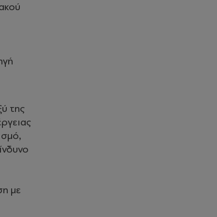
ιακού
ηγή
ξύ της
έργειας
ισμό,
κίνδυνο
ση με