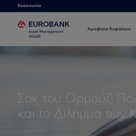
Επικοινωνία
Αμοιβαία Κεφάλαια
Σοκ του Ορμούζ: Πό
και το Δίλημμα των 