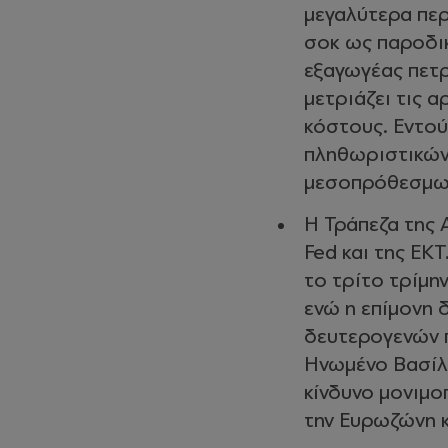
μεγαλύτερα περ
σοκ ως παροδικ
εξαγωγέας πετρ
μετριάζει τις 
κόστους. Εντού
πληθωριστικών 
μεσοπρόθεσμων
Η Τράπεζα της 
Fed και της ΕΚ
το τρίτο τρίμη
ενώ η επίμονη 
δευτερογενών 
Ηνωμένο Βασίλε
κίνδυνο μονιμο
την Ευρωζώνη κ