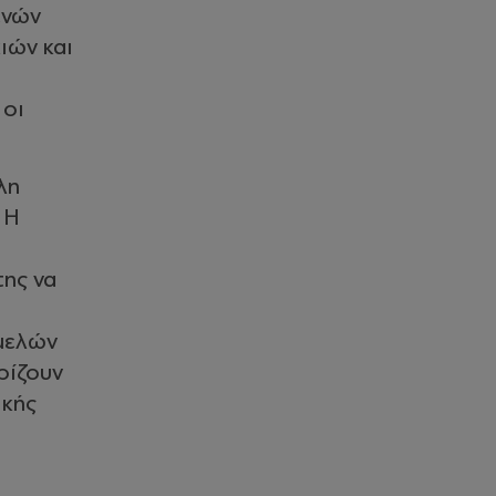
ενών
ιών και
 οι
λη
 Η
ης να
-μελών
ρίζουν
ικής