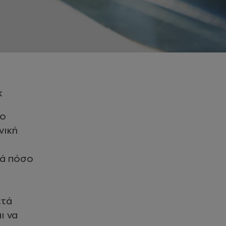
k
το
νική
τά πόσο
ετά
ι να