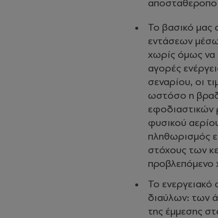
αποσταθεροποι
Το βασικό μας
εντάσεων μέσω
χωρίς όμως να 
αγορές ενέργει
σεναρίου, οι τ
ωστόσο η βραδ
εφοδιαστικών 
φυσικού αερίο
πληθωρισμός εκ
στόχους των κε
προβλεπόμενο 
Το ενεργειακό 
διαύλων: των 
της έμμεσης στ