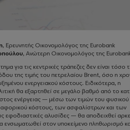
n
, Ερευνητής Οικονομολόγος της Eurobank
οπούλου
, Ανώτερη Οικονομολόγος της Euroban
ημα για τις κεντρικές τράπεζες δεν είναι τόσο 
όδου της τιμής του πετρελαίου Brent, όσο η χρο
υξημένου ενεργειακού κόστους. Ειδικότερα, η
λιτική θα εξαρτηθεί σε μεγάλο βαθμό από το κα
όστος ενέργειας — μέσω των τιμών του φυσικού
εταφορικού κόστους, των ασφαλίστρων και των
ς εφοδιαστικές αλυσίδες — θα αποδειχθεί αρκ
α ενσωματωθεί στον υποκείμενο πληθωρισμό κα