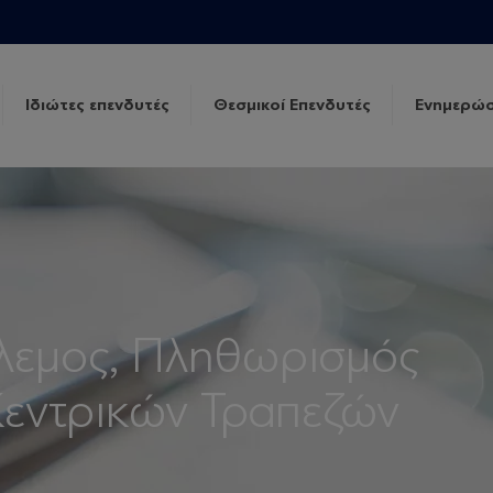
Ιδιώτες επενδυτές
Θεσμικοί Επενδυτές
Ενημερώσ
λεμος, Πληθωρισμός
Κεντρικών Τραπεζών