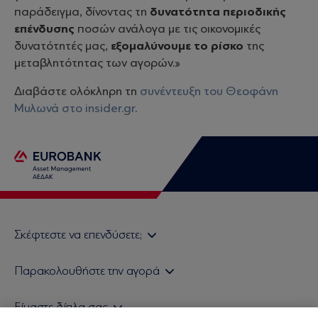
παράδειγμα, δίνοντας τη
δυνατότητα περιοδικής
επένδυσης
ποσών ανάλογα με τις οικονομικές
δυνατότητές μας,
εξομαλύνουμε το ρίσκο
της
μεταβλητότητας των αγορών.»
Διαβάστε ολόκληρη τη
συνέντευξη του Θεοφάνη
Μυλωνά στο insider.gr
.
Σκέφτεστε να επενδύσετε;
Εάν είστε ιδιώτης επενδυτής
Παρακολουθήστε την αγορά
Εάν είστε θεσμικός επενδυτής
Δελτίο Τιμών Α/Κ
Είμαστε δίπλα σας
Τιμολογιακή Πολιτική