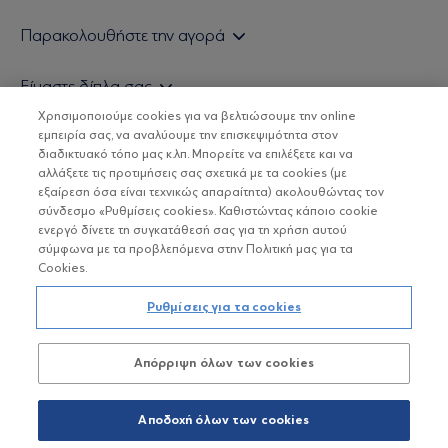
Εάν είστε ιδιώτης επενδυτής
Παρακολουθήστε την αγορά
Εάν είστε θεσμικός επενδυτής
Δελτίο Τιμών Α/Κ
Είμαστε δίπλα σας
Τιμολογιακή Πολιτική
Οικονομικές Αναλύσεις
Χρησιμοποιούμε cookies για να βελτιώσουμε την online
Δείτε τις πολιτικές μας
H Eurobank Asset Management ΑΕΔΑΚ
εμπειρία σας, να αναλύουμε την επισκεψιμότητα στον
Τα νέα μας
Βασικές Γνώσεις
διαδικτυακό τόπο μας κ.λπ. Μπορείτε να επιλέξετε και να
Επενδυτική φιλοσοφία ESG
Χρήσιμοι σύνδεσμοι
αλλάξετε τις προτιμήσεις σας σχετικά με τα cookies (με
ΟΙ ΟΣΕΚΑ ΔΕΝ ΕΧΟΥΝ ΕΓΓΥΗΜΕΝΗ ΑΠΟΔΟΣΗ ΚΑΙ ΟΙ
Πιστοποιημένα στελέχη και συνεργάτες
εξαίρεση όσα είναι τεχνικώς απαραίτητα) ακολουθώντας τον
ΠΡΟΗΓΟΥΜΕΝΕΣ ΑΠΟΔΟΣΕΙΣ ΔΕΝ ΔΙΑΣΦΑΛΙΖΟΥΝ ΤΙΣ
σύνδεσμο «Ρυθμίσεις cookies». Καθιστώντας κάποιο cookie
ΜΕΛΛΟΝΤΙΚΕΣ
Αποστολή Βιογραφικών
ενεργό δίνετε τη συγκατάθεσή σας για τη χρήση αυτού
σύμφωνα με τα προβλεπόμενα στην Πολιτική μας για τα
Cookies.
Copyright © Eurobank ΑΕΔΑΚ
Ρυθμίσεις για τα cookies
Προστασία Προσωπικών Δεδομένων
Απόρριψη όλων των cookies
Όροι χρήσης
Πολιτική cookies
Αποδοχή όλων των cookies