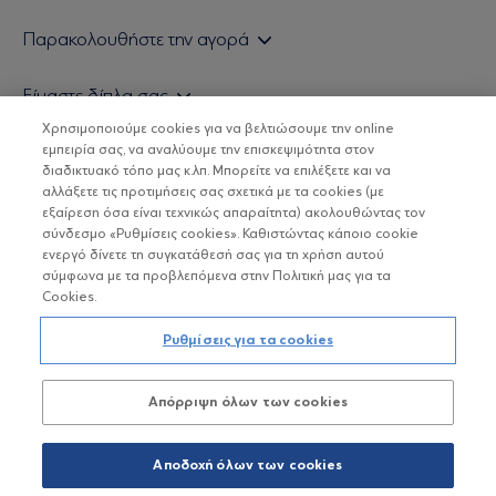
Εάν είστε ιδιώτης επενδυτής
Παρακολουθήστε την αγορά
Εάν είστε θεσμικός επενδυτής
Δελτίο Τιμών Α/Κ
Είμαστε δίπλα σας
Τιμολογιακή Πολιτική
Οικονομικές Αναλύσεις
Χρησιμοποιούμε cookies για να βελτιώσουμε την online
Δείτε τις πολιτικές μας
H Eurobank Asset Management ΑΕΔΑΚ
εμπειρία σας, να αναλύουμε την επισκεψιμότητα στον
Τα νέα μας
Βασικές Γνώσεις
διαδικτυακό τόπο μας κ.λπ. Μπορείτε να επιλέξετε και να
Επενδυτική φιλοσοφία ESG
Χρήσιμοι σύνδεσμοι
αλλάξετε τις προτιμήσεις σας σχετικά με τα cookies (με
ΟΙ ΟΣΕΚΑ ΔΕΝ ΕΧΟΥΝ ΕΓΓΥΗΜΕΝΗ ΑΠΟΔΟΣΗ ΚΑΙ ΟΙ
Πιστοποιημένα στελέχη και συνεργάτες
εξαίρεση όσα είναι τεχνικώς απαραίτητα) ακολουθώντας τον
ΠΡΟΗΓΟΥΜΕΝΕΣ ΑΠΟΔΟΣΕΙΣ ΔΕΝ ΔΙΑΣΦΑΛΙΖΟΥΝ ΤΙΣ
σύνδεσμο «Ρυθμίσεις cookies». Καθιστώντας κάποιο cookie
ΜΕΛΛΟΝΤΙΚΕΣ
Αποστολή Βιογραφικών
ενεργό δίνετε τη συγκατάθεσή σας για τη χρήση αυτού
σύμφωνα με τα προβλεπόμενα στην Πολιτική μας για τα
Cookies.
Copyright © Eurobank ΑΕΔΑΚ
Ρυθμίσεις για τα cookies
Προστασία Προσωπικών Δεδομένων
Απόρριψη όλων των cookies
Όροι χρήσης
Πολιτική cookies
Αποδοχή όλων των cookies