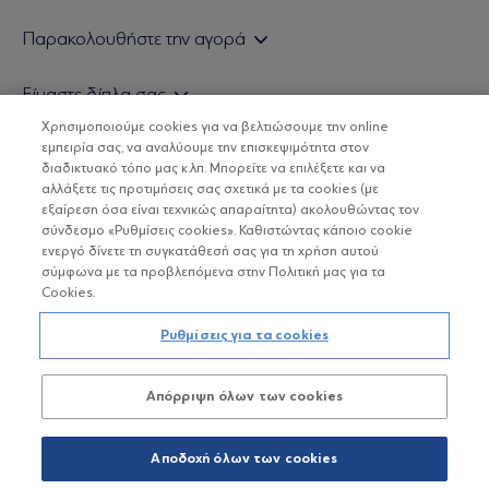
Εάν είστε ιδιώτης επενδυτής
Παρακολουθήστε την αγορά
Εάν είστε θεσμικός επενδυτής
Δελτίο Τιμών Α/Κ
Είμαστε δίπλα σας
Τιμολογιακή Πολιτική
Οικονομικές Αναλύσεις
Χρησιμοποιούμε cookies για να βελτιώσουμε την online
Δείτε τις πολιτικές μας
H Eurobank Asset Management ΑΕΔΑΚ
εμπειρία σας, να αναλύουμε την επισκεψιμότητα στον
Τα νέα μας
Βασικές Γνώσεις
διαδικτυακό τόπο μας κ.λπ. Μπορείτε να επιλέξετε και να
Επενδυτική φιλοσοφία ESG
Χρήσιμοι σύνδεσμοι
αλλάξετε τις προτιμήσεις σας σχετικά με τα cookies (με
ΟΙ ΟΣΕΚΑ ΔΕΝ ΕΧΟΥΝ ΕΓΓΥΗΜΕΝΗ ΑΠΟΔΟΣΗ ΚΑΙ ΟΙ
Πιστοποιημένα στελέχη και συνεργάτες
εξαίρεση όσα είναι τεχνικώς απαραίτητα) ακολουθώντας τον
ΠΡΟΗΓΟΥΜΕΝΕΣ ΑΠΟΔΟΣΕΙΣ ΔΕΝ ΔΙΑΣΦΑΛΙΖΟΥΝ ΤΙΣ
σύνδεσμο «Ρυθμίσεις cookies». Καθιστώντας κάποιο cookie
ΜΕΛΛΟΝΤΙΚΕΣ
Αποστολή Βιογραφικών
ενεργό δίνετε τη συγκατάθεσή σας για τη χρήση αυτού
σύμφωνα με τα προβλεπόμενα στην Πολιτική μας για τα
Cookies.
Copyright © Eurobank ΑΕΔΑΚ
Ρυθμίσεις για τα cookies
Προστασία Προσωπικών Δεδομένων
Απόρριψη όλων των cookies
Όροι χρήσης
Πολιτική cookies
Αποδοχή όλων των cookies