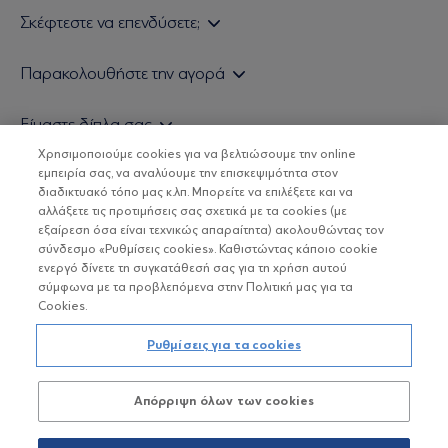
Σκέφτεστε να επενδύσετε;
Εάν είστε ιδιώτης επενδυτής
Παρακολουθήστε την αγορά
Εάν είστε θεσμικός επενδυτής
Δελτίο Τιμών Α/Κ
Είμαστε δίπλα σας
Τιμολογιακή Πολιτική
Οικονομικές Αναλύσεις
Χρησιμοποιούμε cookies για να βελτιώσουμε την online
Δείτε τις πολιτικές μας
H Eurobank Asset Management ΑΕΔΑΚ
εμπειρία σας, να αναλύουμε την επισκεψιμότητα στον
Τα νέα μας
Βασικές Γνώσεις
διαδικτυακό τόπο μας κ.λπ. Μπορείτε να επιλέξετε και να
Επενδυτική φιλοσοφία ESG
Χρήσιμοι σύνδεσμοι
αλλάξετε τις προτιμήσεις σας σχετικά με τα cookies (με
ΟΙ ΟΣΕΚΑ ΔΕΝ ΕΧΟΥΝ ΕΓΓΥΗΜΕΝΗ ΑΠΟΔΟΣΗ ΚΑΙ ΟΙ
Πιστοποιημένα στελέχη και συνεργάτες
εξαίρεση όσα είναι τεχνικώς απαραίτητα) ακολουθώντας τον
ΠΡΟΗΓΟΥΜΕΝΕΣ ΑΠΟΔΟΣΕΙΣ ΔΕΝ ΔΙΑΣΦΑΛΙΖΟΥΝ ΤΙΣ
σύνδεσμο «Ρυθμίσεις cookies». Καθιστώντας κάποιο cookie
ΜΕΛΛΟΝΤΙΚΕΣ
Αποστολή Βιογραφικών
ενεργό δίνετε τη συγκατάθεσή σας για τη χρήση αυτού
σύμφωνα με τα προβλεπόμενα στην Πολιτική μας για τα
Cookies.
Copyright © Eurobank ΑΕΔΑΚ
Ρυθμίσεις για τα cookies
Προστασία Προσωπικών Δεδομένων
Απόρριψη όλων των cookies
Όροι χρήσης