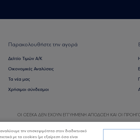
Παρακολουθήστε την αγορά
Δελτίο Τιμών Α/Κ
Οικονομικές Αναλύσεις
Τα νέα μας
Χρήσιμοι σύνδεσμοι
ΟΙ ΟΣΕΚΑ ΔΕΝ ΕΧΟΥΝ ΕΓΓΥΗΜΕΝΗ ΑΠΟΔΟΣΗ ΚΑΙ ΟΙ ΠΡΟΗΓ
α αναλύουμε την επισκεψιμότητα στον διαδικτυακό
σχετικά με τα cookies (με εξαίρεση όσα είναι
Copyright © Eurobank ΑΕΔΑΚ
Προστασία 