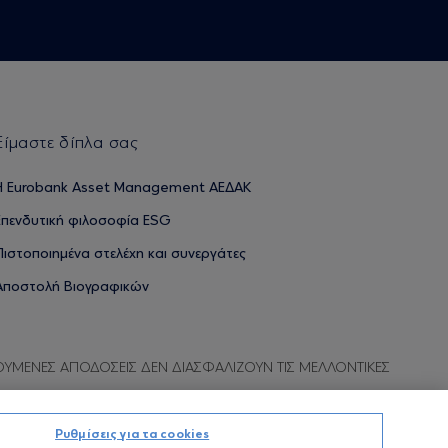
Είμαστε δίπλα σας
H Eurobank Asset Management ΑΕΔΑΚ
Επενδυτική φιλοσοφία ESG
Πιστοποιημένα στελέχη και συνεργάτες
Αποστολή Βιογραφικών
ΟΥΜΕΝΕΣ ΑΠΟΔΟΣΕΙΣ ΔΕΝ ΔΙΑΣΦΑΛΙΖΟΥΝ ΤΙΣ ΜΕΛΛΟΝΤΙΚΕΣ
Ρυθμίσεις για τα cookies
Προσωπικών Δεδομένων
Όροι χρήσης
Πολιτική cookies