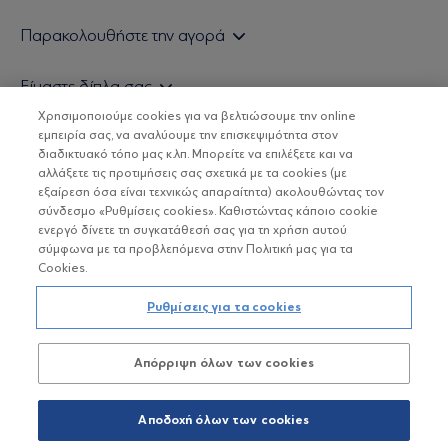
Εάν είστε ιδιώτης επενδυτής
Παρακολουθήστε την αγορά
Εάν είστε θεσμικός επενδυτής
Δελτίο Τιμών Α/Κ
Είμαστε δίπλα σας
Τιμολογιακή Πολιτική
Οικονομικές Αναλύσεις
Χρησιμοποιούμε cookies για να βελτιώσουμε την online
Δείτε τις πολιτικές μας
H Eurobank Asset Management ΑΕΔΑΚ
εμπειρία σας, να αναλύουμε την επισκεψιμότητα στον
Τα νέα μας
Βασικές Γνώσεις
διαδικτυακό τόπο μας κ.λπ. Μπορείτε να επιλέξετε και να
Επενδυτική φιλοσοφία ESG
Χρήσιμοι σύνδεσμοι
αλλάξετε τις προτιμήσεις σας σχετικά με τα cookies (με
ΟΙ ΟΣΕΚΑ ΔΕΝ ΕΧΟΥΝ ΕΓΓΥΗΜΕΝΗ ΑΠΟΔΟΣΗ ΚΑΙ ΟΙ
Πιστοποιημένα στελέχη και συνεργάτες
εξαίρεση όσα είναι τεχνικώς απαραίτητα) ακολουθώντας τον
ΠΡΟΗΓΟΥΜΕΝΕΣ ΑΠΟΔΟΣΕΙΣ ΔΕΝ ΔΙΑΣΦΑΛΙΖΟΥΝ ΤΙΣ
σύνδεσμο «Ρυθμίσεις cookies». Καθιστώντας κάποιο cookie
ΜΕΛΛΟΝΤΙΚΕΣ
Αποστολή Βιογραφικών
ενεργό δίνετε τη συγκατάθεσή σας για τη χρήση αυτού
σύμφωνα με τα προβλεπόμενα στην Πολιτική μας για τα
Cookies.
Copyright © Eurobank ΑΕΔΑΚ
Ρυθμίσεις για τα cookies
Προστασία Προσωπικών Δεδομένων
Απόρριψη όλων των cookies
Όροι χρήσης
Πολιτική cookies
Αποδοχή όλων των cookies