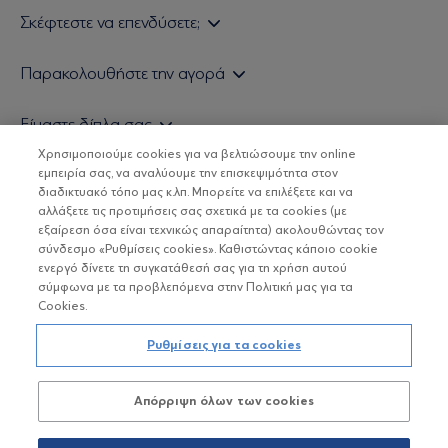
Σκέφτεστε να επενδύσετε;
Εάν είστε ιδιώτης επενδυτής
Παρακολουθήστε την αγορά
Εάν είστε θεσμικός επενδυτής
Δελτίο Τιμών Α/Κ
Είμαστε δίπλα σας
Τιμολογιακή Πολιτική
Οικονομικές Αναλύσεις
Χρησιμοποιούμε cookies για να βελτιώσουμε την online
Δείτε τις πολιτικές μας
H Eurobank Asset Management ΑΕΔΑΚ
εμπειρία σας, να αναλύουμε την επισκεψιμότητα στον
Τα νέα μας
Βασικές Γνώσεις
διαδικτυακό τόπο μας κ.λπ. Μπορείτε να επιλέξετε και να
Επενδυτική φιλοσοφία ESG
Χρήσιμοι σύνδεσμοι
αλλάξετε τις προτιμήσεις σας σχετικά με τα cookies (με
ΟΙ ΟΣΕΚΑ ΔΕΝ ΕΧΟΥΝ ΕΓΓΥΗΜΕΝΗ ΑΠΟΔΟΣΗ ΚΑΙ ΟΙ
Πιστοποιημένα στελέχη και συνεργάτες
εξαίρεση όσα είναι τεχνικώς απαραίτητα) ακολουθώντας τον
ΠΡΟΗΓΟΥΜΕΝΕΣ ΑΠΟΔΟΣΕΙΣ ΔΕΝ ΔΙΑΣΦΑΛΙΖΟΥΝ ΤΙΣ
σύνδεσμο «Ρυθμίσεις cookies». Καθιστώντας κάποιο cookie
ΜΕΛΛΟΝΤΙΚΕΣ
Αποστολή Βιογραφικών
ενεργό δίνετε τη συγκατάθεσή σας για τη χρήση αυτού
σύμφωνα με τα προβλεπόμενα στην Πολιτική μας για τα
Cookies.
Copyright © Eurobank ΑΕΔΑΚ
Ρυθμίσεις για τα cookies
Προστασία Προσωπικών Δεδομένων
Απόρριψη όλων των cookies
Όροι χρήσης