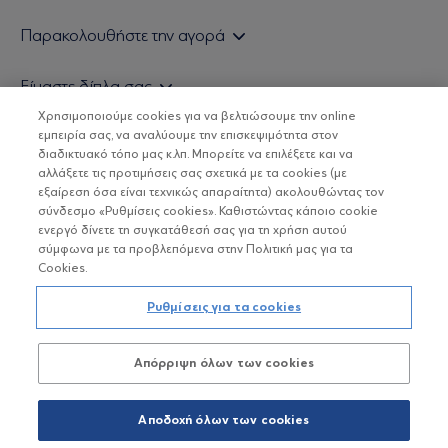
Εάν είστε ιδιώτης επενδυτής
Παρακολουθήστε την αγορά
Εάν είστε θεσμικός επενδυτής
Δελτίο Τιμών Α/Κ
Είμαστε δίπλα σας
Τιμολογιακή Πολιτική
Οικονομικές Αναλύσεις
Χρησιμοποιούμε cookies για να βελτιώσουμε την online
Δείτε τις πολιτικές μας
H Eurobank Asset Management ΑΕΔΑΚ
εμπειρία σας, να αναλύουμε την επισκεψιμότητα στον
Τα νέα μας
Βασικές Γνώσεις
διαδικτυακό τόπο μας κ.λπ. Μπορείτε να επιλέξετε και να
Επενδυτική φιλοσοφία ESG
Χρήσιμοι σύνδεσμοι
αλλάξετε τις προτιμήσεις σας σχετικά με τα cookies (με
ΟΙ ΟΣΕΚΑ ΔΕΝ ΕΧΟΥΝ ΕΓΓΥΗΜΕΝΗ ΑΠΟΔΟΣΗ ΚΑΙ ΟΙ
Πιστοποιημένα στελέχη και συνεργάτες
εξαίρεση όσα είναι τεχνικώς απαραίτητα) ακολουθώντας τον
ΠΡΟΗΓΟΥΜΕΝΕΣ ΑΠΟΔΟΣΕΙΣ ΔΕΝ ΔΙΑΣΦΑΛΙΖΟΥΝ ΤΙΣ
σύνδεσμο «Ρυθμίσεις cookies». Καθιστώντας κάποιο cookie
ΜΕΛΛΟΝΤΙΚΕΣ
Αποστολή Βιογραφικών
ενεργό δίνετε τη συγκατάθεσή σας για τη χρήση αυτού
σύμφωνα με τα προβλεπόμενα στην Πολιτική μας για τα
Cookies.
Copyright © Eurobank ΑΕΔΑΚ
Ρυθμίσεις για τα cookies
Προστασία Προσωπικών Δεδομένων
Απόρριψη όλων των cookies
Όροι χρήσης
Πολιτική cookies
Αποδοχή όλων των cookies