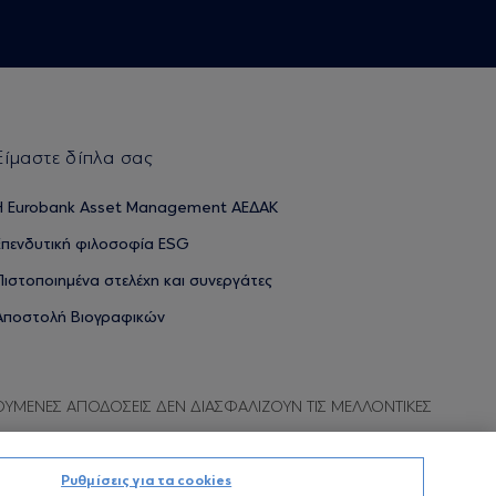
Είμαστε δίπλα σας
H Eurobank Asset Management ΑΕΔΑΚ
Επενδυτική φιλοσοφία ESG
Πιστοποιημένα στελέχη και συνεργάτες
Αποστολή Βιογραφικών
ΟΥΜΕΝΕΣ ΑΠΟΔΟΣΕΙΣ ΔΕΝ ΔΙΑΣΦΑΛΙΖΟΥΝ ΤΙΣ ΜΕΛΛΟΝΤΙΚΕΣ
Ρυθμίσεις για τα cookies
Προσωπικών Δεδομένων
Όροι χρήσης
Πολιτική cookies