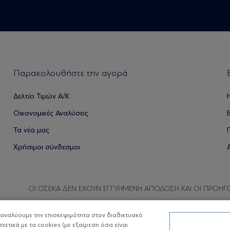
Παρακολουθήστε την αγορά
Δελτίο Τιμών Α/Κ
Οικονομικές Αναλύσεις
Τα νέα μας
Χρήσιμοι σύνδεσμοι
ΟΙ ΟΣΕΚΑ ΔΕΝ ΕΧΟΥΝ ΕΓΓΥΗΜΕΝΗ ΑΠΟΔΟΣΗ ΚΑΙ ΟΙ ΠΡΟΗΓ
α αναλύουμε την επισκεψιμότητα στον διαδικτυακό
σχετικά με τα cookies (με εξαίρεση όσα είναι
Copyright © Eurobank ΑΕΔΑΚ
Προστασία 