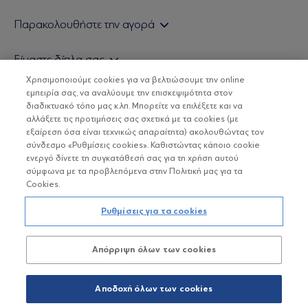
Εάν είστε ιδιώτης επενδυτής
Παρακολουθήστε την αγορά
Εάν είστε θεσμικός επενδυτής
Δελτίο Τιμών Α/Κ
Είμαστε δίπλα σας
Τιμολογιακή Πολιτική
Οικονομικές Αναλύσεις
Χρησιμοποιούμε cookies για να βελτιώσουμε την online
Δείτε τις πολιτικές μας
H Eurobank Asset Management ΑΕΔΑΚ
εμπειρία σας, να αναλύουμε την επισκεψιμότητα στον
Τα νέα μας
Βασικές Γνώσεις
διαδικτυακό τόπο μας κ.λπ. Μπορείτε να επιλέξετε και να
Επενδυτική φιλοσοφία ESG
Χρήσιμοι σύνδεσμοι
αλλάξετε τις προτιμήσεις σας σχετικά με τα cookies (με
ΟΙ ΟΣΕΚΑ ΔΕΝ ΕΧΟΥΝ ΕΓΓΥΗΜΕΝΗ ΑΠΟΔΟΣΗ ΚΑΙ ΟΙ
Πιστοποιημένα στελέχη και συνεργάτες
εξαίρεση όσα είναι τεχνικώς απαραίτητα) ακολουθώντας τον
ΠΡΟΗΓΟΥΜΕΝΕΣ ΑΠΟΔΟΣΕΙΣ ΔΕΝ ΔΙΑΣΦΑΛΙΖΟΥΝ ΤΙΣ
σύνδεσμο «Ρυθμίσεις cookies». Καθιστώντας κάποιο cookie
ΜΕΛΛΟΝΤΙΚΕΣ
Αποστολή Βιογραφικών
ενεργό δίνετε τη συγκατάθεσή σας για τη χρήση αυτού
σύμφωνα με τα προβλεπόμενα στην Πολιτική μας για τα
Cookies.
Copyright © Eurobank ΑΕΔΑΚ
Ρυθμίσεις για τα cookies
Προστασία Προσωπικών Δεδομένων
Απόρριψη όλων των cookies
Όροι χρήσης
Πολιτική cookies
Αποδοχή όλων των cookies