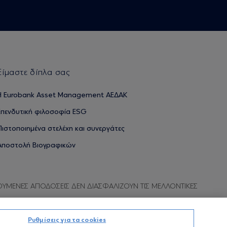
Είμαστε δίπλα σας
H Eurobank Asset Management ΑΕΔΑΚ
Επενδυτική φιλοσοφία ESG
Πιστοποιημένα στελέχη και συνεργάτες
Αποστολή Βιογραφικών
ΟΥΜΕΝΕΣ ΑΠΟΔΟΣΕΙΣ ΔΕΝ ΔΙΑΣΦΑΛΙΖΟΥΝ ΤΙΣ ΜΕΛΛΟΝΤΙΚΕΣ
Ρυθμίσεις για τα cookies
Προσωπικών Δεδομένων
Όροι χρήσης
Πολιτική cookies