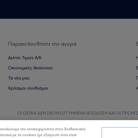
Παρακολουθήστε την αγορά
Δελτίο Τιμών Α/Κ
Οικονομικές Αναλύσεις
Τα νέα μας
Χρήσιμοι σύνδεσμοι
ΟΙ ΟΣΕΚΑ ΔΕΝ ΕΧΟΥΝ ΕΓΓΥΗΜΕΝΗ ΑΠΟΔΟΣΗ ΚΑΙ ΟΙ ΠΡΟΗΓ
α αναλύουμε την επισκεψιμότητα στον διαδικτυακό
σχετικά με τα cookies (με εξαίρεση όσα είναι
Copyright © Eurobank ΑΕΔΑΚ
Προστασία 