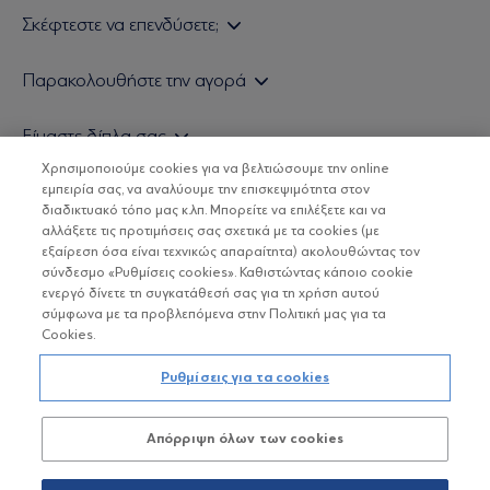
Σκέφτεστε να επενδύσετε;
Εάν είστε ιδιώτης επενδυτής
Παρακολουθήστε την αγορά
Εάν είστε θεσμικός επενδυτής
Δελτίο Τιμών Α/Κ
Είμαστε δίπλα σας
Τιμολογιακή Πολιτική
Οικονομικές Αναλύσεις
Χρησιμοποιούμε cookies για να βελτιώσουμε την online
Δείτε τις πολιτικές μας
H Eurobank Asset Management ΑΕΔΑΚ
εμπειρία σας, να αναλύουμε την επισκεψιμότητα στον
Τα νέα μας
Βασικές Γνώσεις
διαδικτυακό τόπο μας κ.λπ. Μπορείτε να επιλέξετε και να
Επενδυτική φιλοσοφία ESG
Χρήσιμοι σύνδεσμοι
αλλάξετε τις προτιμήσεις σας σχετικά με τα cookies (με
ΟΙ ΟΣΕΚΑ ΔΕΝ ΕΧΟΥΝ ΕΓΓΥΗΜΕΝΗ ΑΠΟΔΟΣΗ ΚΑΙ ΟΙ
Πιστοποιημένα στελέχη και συνεργάτες
εξαίρεση όσα είναι τεχνικώς απαραίτητα) ακολουθώντας τον
ΠΡΟΗΓΟΥΜΕΝΕΣ ΑΠΟΔΟΣΕΙΣ ΔΕΝ ΔΙΑΣΦΑΛΙΖΟΥΝ ΤΙΣ
σύνδεσμο «Ρυθμίσεις cookies». Καθιστώντας κάποιο cookie
ΜΕΛΛΟΝΤΙΚΕΣ
Αποστολή Βιογραφικών
ενεργό δίνετε τη συγκατάθεσή σας για τη χρήση αυτού
σύμφωνα με τα προβλεπόμενα στην Πολιτική μας για τα
Cookies.
Copyright © Eurobank ΑΕΔΑΚ
Ρυθμίσεις για τα cookies
Προστασία Προσωπικών Δεδομένων
Απόρριψη όλων των cookies
Όροι χρήσης