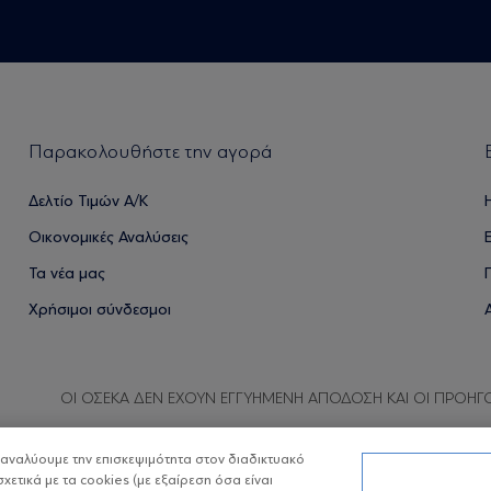
Παρακολουθήστε την αγορά
Δελτίο Τιμών Α/Κ
Οικονομικές Αναλύσεις
Τα νέα μας
Χρήσιμοι σύνδεσμοι
ΟΙ ΟΣΕΚΑ ΔΕΝ ΕΧΟΥΝ ΕΓΓΥΗΜΕΝΗ ΑΠΟΔΟΣΗ ΚΑΙ ΟΙ ΠΡΟΗΓ
α αναλύουμε την επισκεψιμότητα στον διαδικτυακό
σχετικά με τα cookies (με εξαίρεση όσα είναι
Copyright © Eurobank ΑΕΔΑΚ
Προστασία 