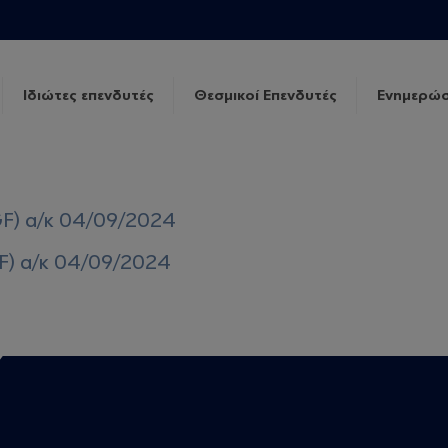
Ιδιώτες επενδυτές
Θεσμικοί Επενδυτές
Ενημερώσ
GF) α/κ 04/09/2024
F) α/κ 04/09/2024