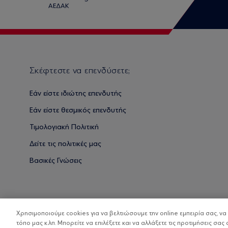
Σκέφτεστε να επενδύσετε;
Εάν είστε ιδιώτης επενδυτής
Εάν είστε θεσμικός επενδυτής
Τιμολογιακή Πολιτική
Δείτε τις πολιτικές μας
Βασικές Γνώσεις
Χρησιμοποιούμε cookies για να βελτιώσουμε την online εμπειρία σας, ν
τόπο μας κ.λπ. Μπορείτε να επιλέξετε και να αλλάξετε τις προτιμήσεις σας 