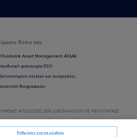
Είμαστε δίπλα σας
H Eurobank Asset Management ΑΕΔΑΚ
Επενδυτική φιλοσοφία ESG
Πιστοποιημένα στελέχη και συνεργάτες
Αποστολή Βιογραφικών
ΟΥΜΕΝΕΣ ΑΠΟΔΟΣΕΙΣ ΔΕΝ ΔΙΑΣΦΑΛΙΖΟΥΝ ΤΙΣ ΜΕΛΛΟΝΤΙΚΕΣ
Ρυθμίσεις για τα cookies
Προσωπικών Δεδομένων
Όροι χρήσης
Πολιτική cookies