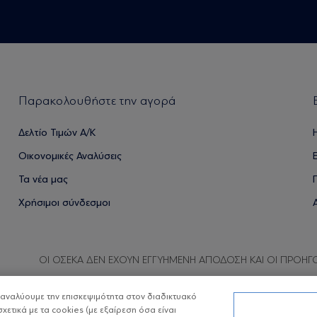
Παρακολουθήστε την αγορά
Δελτίο Τιμών Α/Κ
Οικονομικές Αναλύσεις
Τα νέα μας
Χρήσιμοι σύνδεσμοι
ΟΙ ΟΣΕΚΑ ΔΕΝ ΕΧΟΥΝ ΕΓΓΥΗΜΕΝΗ ΑΠΟΔΟΣΗ ΚΑΙ ΟΙ ΠΡΟΗΓ
α αναλύουμε την επισκεψιμότητα στον διαδικτυακό
σχετικά με τα cookies (με εξαίρεση όσα είναι
Copyright © Eurobank ΑΕΔΑΚ
Προστασία 