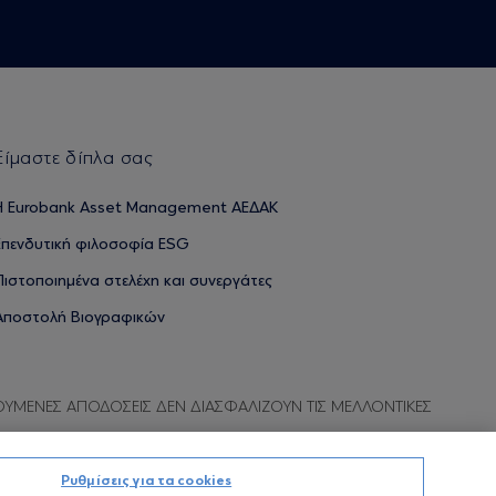
Είμαστε δίπλα σας
H Eurobank Asset Management ΑΕΔΑΚ
Επενδυτική φιλοσοφία ESG
Πιστοποιημένα στελέχη και συνεργάτες
Αποστολή Βιογραφικών
ΟΥΜΕΝΕΣ ΑΠΟΔΟΣΕΙΣ ΔΕΝ ΔΙΑΣΦΑΛΙΖΟΥΝ ΤΙΣ ΜΕΛΛΟΝΤΙΚΕΣ
Ρυθμίσεις για τα cookies
Προσωπικών Δεδομένων
Όροι χρήσης
Πολιτική cookies