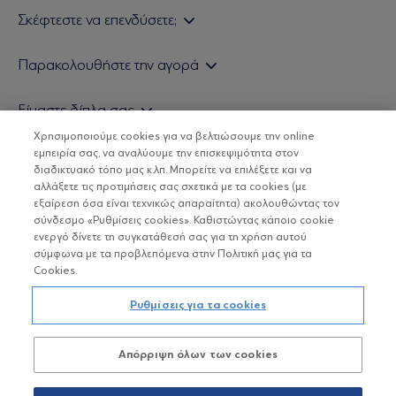
Σκέφτεστε να επενδύσετε;
Εάν είστε ιδιώτης επενδυτής
Παρακολουθήστε την αγορά
Εάν είστε θεσμικός επενδυτής
Δελτίο Τιμών Α/Κ
Είμαστε δίπλα σας
Τιμολογιακή Πολιτική
Οικονομικές Αναλύσεις
Χρησιμοποιούμε cookies για να βελτιώσουμε την online
Δείτε τις πολιτικές μας
H Eurobank Asset Management ΑΕΔΑΚ
εμπειρία σας, να αναλύουμε την επισκεψιμότητα στον
Τα νέα μας
Βασικές Γνώσεις
διαδικτυακό τόπο μας κ.λπ. Μπορείτε να επιλέξετε και να
Επενδυτική φιλοσοφία ESG
Χρήσιμοι σύνδεσμοι
αλλάξετε τις προτιμήσεις σας σχετικά με τα cookies (με
ΟΙ ΟΣΕΚΑ ΔΕΝ ΕΧΟΥΝ ΕΓΓΥΗΜΕΝΗ ΑΠΟΔΟΣΗ ΚΑΙ ΟΙ
Πιστοποιημένα στελέχη και συνεργάτες
εξαίρεση όσα είναι τεχνικώς απαραίτητα) ακολουθώντας τον
ΠΡΟΗΓΟΥΜΕΝΕΣ ΑΠΟΔΟΣΕΙΣ ΔΕΝ ΔΙΑΣΦΑΛΙΖΟΥΝ ΤΙΣ
σύνδεσμο «Ρυθμίσεις cookies». Καθιστώντας κάποιο cookie
ΜΕΛΛΟΝΤΙΚΕΣ
Αποστολή Βιογραφικών
ενεργό δίνετε τη συγκατάθεσή σας για τη χρήση αυτού
σύμφωνα με τα προβλεπόμενα στην Πολιτική μας για τα
Cookies.
Copyright © Eurobank ΑΕΔΑΚ
Ρυθμίσεις για τα cookies
Προστασία Προσωπικών Δεδομένων
Απόρριψη όλων των cookies
Όροι χρήσης