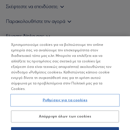
Σκέφτεστε να επενδύσετε;
Εάν είστε ιδιώτης επενδυτής
Παρακολουθήστε την αγορά
Εάν είστε θεσμικός επενδυτής
Δελτίο Τιμών Α/Κ
Είμαστε δίπλα σας
Τιμολογιακή Πολιτική
Οικονομικές Αναλύσεις
Χρησιμοποιούμε cookies για να βελτιώσουμε την online
Δείτε τις πολιτικές μας
H Eurobank Asset Management ΑΕΔΑΚ
εμπειρία σας, να αναλύουμε την επισκεψιμότητα στον
Τα νέα μας
Βασικές Γνώσεις
διαδικτυακό τόπο μας κ.λπ. Μπορείτε να επιλέξετε και να
Επενδυτική φιλοσοφία ESG
Χρήσιμοι σύνδεσμοι
αλλάξετε τις προτιμήσεις σας σχετικά με τα cookies (με
ΟΙ ΟΣΕΚΑ ΔΕΝ ΕΧΟΥΝ ΕΓΓΥΗΜΕΝΗ ΑΠΟΔΟΣΗ ΚΑΙ ΟΙ
Πιστοποιημένα στελέχη και συνεργάτες
εξαίρεση όσα είναι τεχνικώς απαραίτητα) ακολουθώντας τον
ΠΡΟΗΓΟΥΜΕΝΕΣ ΑΠΟΔΟΣΕΙΣ ΔΕΝ ΔΙΑΣΦΑΛΙΖΟΥΝ ΤΙΣ
σύνδεσμο «Ρυθμίσεις cookies». Καθιστώντας κάποιο cookie
ΜΕΛΛΟΝΤΙΚΕΣ
Αποστολή Βιογραφικών
ενεργό δίνετε τη συγκατάθεσή σας για τη χρήση αυτού
σύμφωνα με τα προβλεπόμενα στην Πολιτική μας για τα
Cookies.
Copyright © Eurobank ΑΕΔΑΚ
Ρυθμίσεις για τα cookies
Προστασία Προσωπικών Δεδομένων
Απόρριψη όλων των cookies
Όροι χρήσης