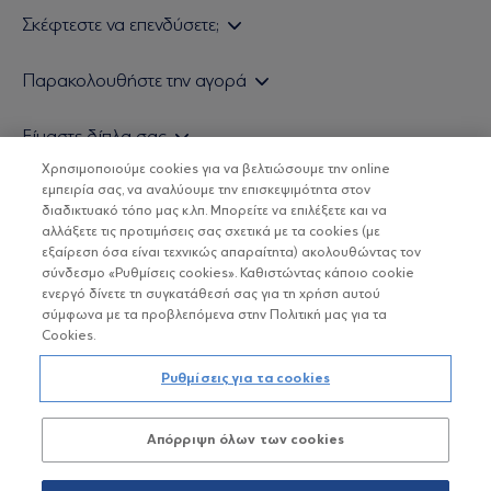
Σκέφτεστε να επενδύσετε;
Εάν είστε ιδιώτης επενδυτής
Παρακολουθήστε την αγορά
Εάν είστε θεσμικός επενδυτής
Δελτίο Τιμών Α/Κ
Είμαστε δίπλα σας
Τιμολογιακή Πολιτική
Οικονομικές Αναλύσεις
Χρησιμοποιούμε cookies για να βελτιώσουμε την online
Δείτε τις πολιτικές μας
H Eurobank Asset Management ΑΕΔΑΚ
εμπειρία σας, να αναλύουμε την επισκεψιμότητα στον
Τα νέα μας
Βασικές Γνώσεις
διαδικτυακό τόπο μας κ.λπ. Μπορείτε να επιλέξετε και να
Επενδυτική φιλοσοφία ESG
Χρήσιμοι σύνδεσμοι
αλλάξετε τις προτιμήσεις σας σχετικά με τα cookies (με
ΟΙ ΟΣΕΚΑ ΔΕΝ ΕΧΟΥΝ ΕΓΓΥΗΜΕΝΗ ΑΠΟΔΟΣΗ ΚΑΙ ΟΙ
Πιστοποιημένα στελέχη και συνεργάτες
εξαίρεση όσα είναι τεχνικώς απαραίτητα) ακολουθώντας τον
ΠΡΟΗΓΟΥΜΕΝΕΣ ΑΠΟΔΟΣΕΙΣ ΔΕΝ ΔΙΑΣΦΑΛΙΖΟΥΝ ΤΙΣ
σύνδεσμο «Ρυθμίσεις cookies». Καθιστώντας κάποιο cookie
ΜΕΛΛΟΝΤΙΚΕΣ
Αποστολή Βιογραφικών
ενεργό δίνετε τη συγκατάθεσή σας για τη χρήση αυτού
σύμφωνα με τα προβλεπόμενα στην Πολιτική μας για τα
Cookies.
Copyright © Eurobank ΑΕΔΑΚ
Ρυθμίσεις για τα cookies
Προστασία Προσωπικών Δεδομένων
Απόρριψη όλων των cookies
Όροι χρήσης