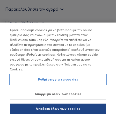
Εάν είστε ιδιώτης επενδυτής
Παρακολουθήστε την αγορά
Εάν είστε θεσμικός επενδυτής
Δελτίο Τιμών Α/Κ
Είμαστε δίπλα σας
Τιμολογιακή Πολιτική
Οικονομικές Αναλύσεις
Χρησιμοποιούμε cookies για να βελτιώσουμε την online
Δείτε τις πολιτικές μας
H Eurobank Asset Management ΑΕΔΑΚ
εμπειρία σας, να αναλύουμε την επισκεψιμότητα στον
Τα νέα μας
Βασικές Γνώσεις
διαδικτυακό τόπο μας κ.λπ. Μπορείτε να επιλέξετε και να
Επενδυτική φιλοσοφία ESG
Χρήσιμοι σύνδεσμοι
αλλάξετε τις προτιμήσεις σας σχετικά με τα cookies (με
ΟΙ ΟΣΕΚΑ ΔΕΝ ΕΧΟΥΝ ΕΓΓΥΗΜΕΝΗ ΑΠΟΔΟΣΗ ΚΑΙ ΟΙ
Πιστοποιημένα στελέχη και συνεργάτες
εξαίρεση όσα είναι τεχνικώς απαραίτητα) ακολουθώντας τον
ΠΡΟΗΓΟΥΜΕΝΕΣ ΑΠΟΔΟΣΕΙΣ ΔΕΝ ΔΙΑΣΦΑΛΙΖΟΥΝ ΤΙΣ
σύνδεσμο «Ρυθμίσεις cookies». Καθιστώντας κάποιο cookie
ΜΕΛΛΟΝΤΙΚΕΣ
Αποστολή Βιογραφικών
ενεργό δίνετε τη συγκατάθεσή σας για τη χρήση αυτού
σύμφωνα με τα προβλεπόμενα στην Πολιτική μας για τα
Cookies.
Copyright © Eurobank ΑΕΔΑΚ
Ρυθμίσεις για τα cookies
Προστασία Προσωπικών Δεδομένων
Απόρριψη όλων των cookies
Όροι χρήσης
Πολιτική cookies
Αποδοχή όλων των cookies