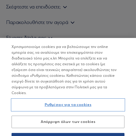
Σκέφτεστε να επενδύσετε;
Εάν είστε ιδιώτης επενδυτής
Παρακολουθήστε την αγορά
Εάν είστε θεσμικός επενδυτής
Δελτίο Τιμών Α/Κ
Είμαστε δίπλα σας
Τιμολογιακή Πολιτική
Οικονομικές Αναλύσεις
Χρησιμοποιούμε cookies για να βελτιώσουμε την online
Δείτε τις πολιτικές μας
H Eurobank Asset Management ΑΕΔΑΚ
εμπειρία σας, να αναλύουμε την επισκεψιμότητα στον
Τα νέα μας
Βασικές Γνώσεις
διαδικτυακό τόπο μας κ.λπ. Μπορείτε να επιλέξετε και να
Επενδυτική φιλοσοφία ESG
Χρήσιμοι σύνδεσμοι
αλλάξετε τις προτιμήσεις σας σχετικά με τα cookies (με
ΟΙ ΟΣΕΚΑ ΔΕΝ ΕΧΟΥΝ ΕΓΓΥΗΜΕΝΗ ΑΠΟΔΟΣΗ ΚΑΙ ΟΙ
Πιστοποιημένα στελέχη και συνεργάτες
εξαίρεση όσα είναι τεχνικώς απαραίτητα) ακολουθώντας τον
ΠΡΟΗΓΟΥΜΕΝΕΣ ΑΠΟΔΟΣΕΙΣ ΔΕΝ ΔΙΑΣΦΑΛΙΖΟΥΝ ΤΙΣ
σύνδεσμο «Ρυθμίσεις cookies». Καθιστώντας κάποιο cookie
ΜΕΛΛΟΝΤΙΚΕΣ
Αποστολή Βιογραφικών
ενεργό δίνετε τη συγκατάθεσή σας για τη χρήση αυτού
σύμφωνα με τα προβλεπόμενα στην Πολιτική μας για τα
Cookies.
Copyright © Eurobank ΑΕΔΑΚ
Ρυθμίσεις για τα cookies
Προστασία Προσωπικών Δεδομένων
Απόρριψη όλων των cookies
Όροι χρήσης