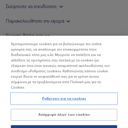
Σκέφτεστε να επενδύσετε;
Εάν είστε ιδιώτης επενδυτής
Παρακολουθήστε την αγορά
Εάν είστε θεσμικός επενδυτής
Δελτίο Τιμών Α/Κ
Είμαστε δίπλα σας
Τιμολογιακή Πολιτική
Οικονομικές Αναλύσεις
Χρησιμοποιούμε cookies για να βελτιώσουμε την online
Δείτε τις πολιτικές μας
H Eurobank Asset Management ΑΕΔΑΚ
εμπειρία σας, να αναλύουμε την επισκεψιμότητα στον
Τα νέα μας
Βασικές Γνώσεις
διαδικτυακό τόπο μας κ.λπ. Μπορείτε να επιλέξετε και να
Επενδυτική φιλοσοφία ESG
Χρήσιμοι σύνδεσμοι
αλλάξετε τις προτιμήσεις σας σχετικά με τα cookies (με
ΟΙ ΟΣΕΚΑ ΔΕΝ ΕΧΟΥΝ ΕΓΓΥΗΜΕΝΗ ΑΠΟΔΟΣΗ ΚΑΙ ΟΙ
Πιστοποιημένα στελέχη και συνεργάτες
εξαίρεση όσα είναι τεχνικώς απαραίτητα) ακολουθώντας τον
ΠΡΟΗΓΟΥΜΕΝΕΣ ΑΠΟΔΟΣΕΙΣ ΔΕΝ ΔΙΑΣΦΑΛΙΖΟΥΝ ΤΙΣ
σύνδεσμο «Ρυθμίσεις cookies». Καθιστώντας κάποιο cookie
ΜΕΛΛΟΝΤΙΚΕΣ
Αποστολή Βιογραφικών
ενεργό δίνετε τη συγκατάθεσή σας για τη χρήση αυτού
σύμφωνα με τα προβλεπόμενα στην Πολιτική μας για τα
Cookies.
Copyright © Eurobank ΑΕΔΑΚ
Ρυθμίσεις για τα cookies
Προστασία Προσωπικών Δεδομένων
Απόρριψη όλων των cookies
Όροι χρήσης