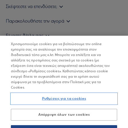
Σκέφτεστε να επενδύσετε;
Εάν είστε ιδιώτης επενδυτής
Παρακολουθήστε την αγορά
Εάν είστε θεσμικός επενδυτής
Δελτίο Τιμών Α/Κ
Είμαστε δίπλα σας
Τιμολογιακή Πολιτική
Οικονομικές Αναλύσεις
Χρησιμοποιούμε cookies για να βελτιώσουμε την online
Δείτε τις πολιτικές μας
H Eurobank Asset Management ΑΕΔΑΚ
εμπειρία σας, να αναλύουμε την επισκεψιμότητα στον
Τα νέα μας
Βασικές Γνώσεις
διαδικτυακό τόπο μας κ.λπ. Μπορείτε να επιλέξετε και να
Επενδυτική φιλοσοφία ESG
Χρήσιμοι σύνδεσμοι
αλλάξετε τις προτιμήσεις σας σχετικά με τα cookies (με
ΟΙ ΟΣΕΚΑ ΔΕΝ ΕΧΟΥΝ ΕΓΓΥΗΜΕΝΗ ΑΠΟΔΟΣΗ ΚΑΙ ΟΙ
Πιστοποιημένα στελέχη και συνεργάτες
εξαίρεση όσα είναι τεχνικώς απαραίτητα) ακολουθώντας τον
ΠΡΟΗΓΟΥΜΕΝΕΣ ΑΠΟΔΟΣΕΙΣ ΔΕΝ ΔΙΑΣΦΑΛΙΖΟΥΝ ΤΙΣ
σύνδεσμο «Ρυθμίσεις cookies». Καθιστώντας κάποιο cookie
ΜΕΛΛΟΝΤΙΚΕΣ
Αποστολή Βιογραφικών
ενεργό δίνετε τη συγκατάθεσή σας για τη χρήση αυτού
σύμφωνα με τα προβλεπόμενα στην Πολιτική μας για τα
Cookies.
Copyright © Eurobank ΑΕΔΑΚ
Ρυθμίσεις για τα cookies
Προστασία Προσωπικών Δεδομένων
Απόρριψη όλων των cookies
Όροι χρήσης